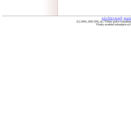
NÁVŠTEVNOSŤ
|
INZE
(C) 2004, 2005 DSL.sk | Všetky práva vyhradené
Všetky uvedené informácie sú b