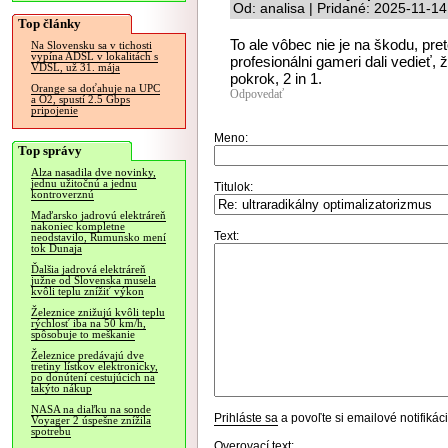
Od: analisa | Pridané: 2025-11-1
Top články
To ale vôbec nie je na škodu, pr
Na Slovensku sa v tichosti
vypína ADSL v lokalitách s
profesionálni gameri dali vedieť, 
VDSL, už 31. mája
pokrok, 2 in 1.
Orange sa doťahuje na UPC
Odpovedať
a O2, spustí 2.5 Gbps
pripojenie
Meno:
Top správy
Alza nasadila dve novinky,
jednu užitočnú a jednu
Titulok:
kontroverznú
Maďarsko jadrovú elektráreň
nakoniec kompletne
Text:
neodstavilo, Rumunsko mení
tok Dunaja
Ďalšia jadrová elektráreň
južne od Slovenska musela
kvôli teplu znížiť výkon
Železnice znižujú kvôli teplu
rýchlosť iba na 50 km/h,
spôsobuje to meškanie
Železnice predávajú dve
tretiny lístkov elektronicky,
po donútení cestujúcich na
takýto nákup
NASA na diaľku na sonde
Prihláste sa
a povoľte si emailové notifiká
Voyager 2 úspešne znížila
spotrebu
Overovací text: