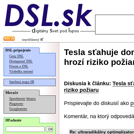
neprihlásený
Tesla sťahuje do
DSL pripojenie
Ceny DSL
hrozí riziko požia
Dostupnosť DSL
Fórum o DSL
Výsledky meraní
Satelitná mapa SR
Diskusia k článku:
Tesla sť
riziko požiaru
Merače
Speedmeter
Merania
Prispievajte do diskusií ako
p
Pingmeter
Googlemeter
Komentár, na ktorý odpovedá
Hľadanie
Re: ultraradikálny optimalizato