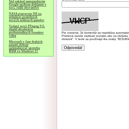
Súd zakázal samojazdiacim
Google taxíkom dobíjanie v
noci, rušili obyvateľov
NASA pripravuje ISS na
inštaláciu posledných
nových solárnych panelov
Vydaný nový FFmpeg 9.0,
zlepšil akceleráciu
profesionálnych formátov
Pre overenie, že komentár sa nepridáva automatizov
videa
Písmená musíte zadávať rovnako ako na obrázku veľk
obrázok". V texte sa používajú iba znaky "BC
Microsoft v čase drahých
pamätí sľubuje
optimalizovať spotrebu
RAM vo Windows 11