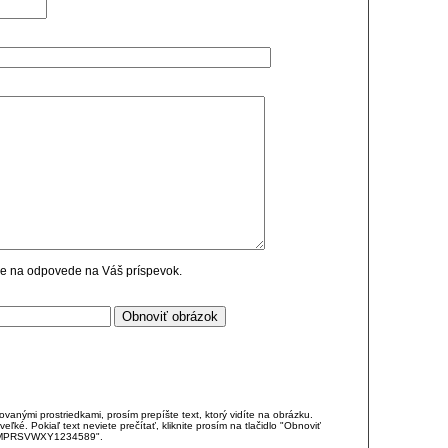
cie na odpovede na Váš príspevok.
anými prostriedkami, prosím prepíšte text, ktorý vidíte na obrázku.
é. Pokiaľ text neviete prečítať, kliknite prosím na tlačidlo "Obnoviť
DJKMPRSVWXY1234589".