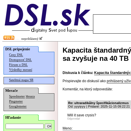
neprihlásený
Kapacita štandardn
DSL pripojenie
Ceny DSL
sa zvyšuje na 40 TB
Dostupnosť DSL
Fórum o DSL
Výsledky meraní
Diskusia k článku:
Kapacita štandardnýc
Satelitná mapa SR
Prispievajte do diskusií ako
prihlásený užív
Komentár, na ktorý odpovedáte:
Merače
Speedmeter
Merania
Pingmeter
Re: ultraradikálny špecifikácionalizmus
Googlemeter
Od: yyyiyyy | Pridané: 2025-11-15 09:22:21
Will it save crysis?
Hľadanie
Odpovedať
Meno: