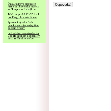
Ďalšia jadrová elektráreň
južne od Slovenska musela
kvôli teplu znížiť výkon
Telekom pridal 12 GB balík
pre Easy, chce zaň 12 eur
Spustená výroba flash
pamäte s novým najvyšším
počtom vrstiev
Súd zakázal samojazdiacim
Google taxíkom dobíjanie v
noci, rušili obyvateľov