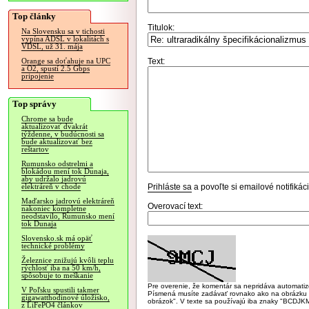
Top články
Titulok:
Na Slovensku sa v tichosti
vypína ADSL v lokalitách s
VDSL, už 31. mája
Text:
Orange sa doťahuje na UPC
a O2, spustí 2.5 Gbps
pripojenie
Top správy
Chrome sa bude
aktualizovať dvakrát
týždenne, v budúcnosti sa
bude aktualizovať bez
reštartov
Rumunsko odstrelmi a
blokádou mení tok Dunaja,
aby udržalo jadrovú
Prihláste sa
a povoľte si emailové notifiká
elektráreň v chode
Maďarsko jadrovú elektráreň
Overovací text:
nakoniec kompletne
neodstavilo, Rumunsko mení
tok Dunaja
Slovensko.sk má opäť
technické problémy
Železnice znižujú kvôli teplu
rýchlosť iba na 50 km/h,
spôsobuje to meškanie
Pre overenie, že komentár sa nepridáva automatizov
V Poľsku spustili takmer
Písmená musíte zadávať rovnako ako na obrázku veľk
gigawatthodinové úložisko,
obrázok". V texte sa používajú iba znaky "BC
z LiFePO4 článkov