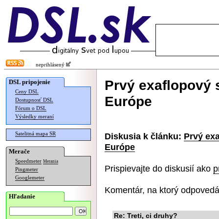
neprihlásený
Prvý exaflopový 
DSL pripojenie
Ceny DSL
Európe
Dostupnosť DSL
Fórum o DSL
Výsledky meraní
Satelitná mapa SR
Diskusia k článku:
Prvý ex
Európe
Merače
Speedmeter
Merania
Prispievajte do diskusií ako
p
Pingmeter
Googlemeter
Komentár, na ktorý odpovedá
Hľadanie
Re: Treti, ci druhy?