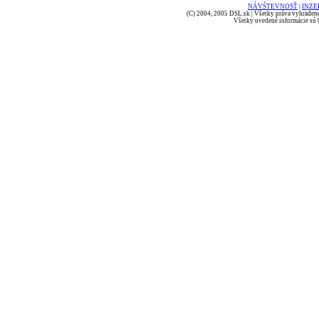
NÁVŠTEVNOSŤ
|
INZE
(C) 2004, 2005 DSL.sk | Všetky práva vyhradené
Všetky uvedené informácie sú b