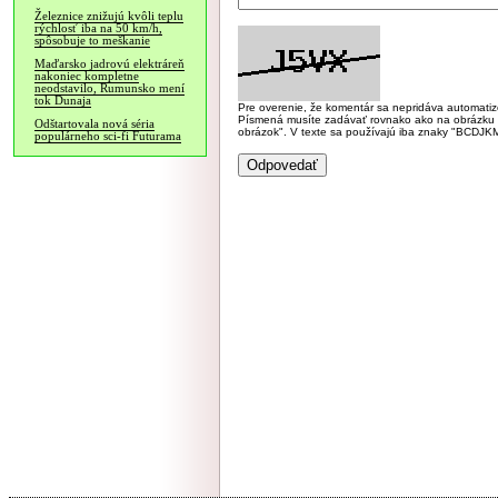
Železnice znižujú kvôli teplu
rýchlosť iba na 50 km/h,
spôsobuje to meškanie
Maďarsko jadrovú elektráreň
nakoniec kompletne
neodstavilo, Rumunsko mení
tok Dunaja
Pre overenie, že komentár sa nepridáva automatizov
Písmená musíte zadávať rovnako ako na obrázku veľk
Odštartovala nová séria
obrázok". V texte sa používajú iba znaky "BC
populárneho sci-fi Futurama