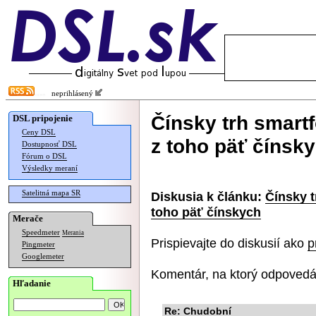
neprihlásený
Čínsky trh smart
DSL pripojenie
Ceny DSL
z toho päť čínsk
Dostupnosť DSL
Fórum o DSL
Výsledky meraní
Satelitná mapa SR
Diskusia k článku:
Čínsky t
toho päť čínskych
Merače
Speedmeter
Merania
Prispievajte do diskusií ako
p
Pingmeter
Googlemeter
Komentár, na ktorý odpovedá
Hľadanie
Re: Chudobní