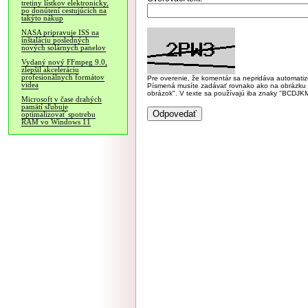
tretiny lístkov elektronicky,
po donútení cestujúcich na
takýto nákup
NASA pripravuje ISS na
inštaláciu posledných
nových solárnych panelov
Vydaný nový FFmpeg 9.0,
zlepšil akceleráciu
profesionálnych formátov
Pre overenie, že komentár sa nepridáva automatizov
videa
Písmená musíte zadávať rovnako ako na obrázku veľk
obrázok". V texte sa používajú iba znaky "BC
Microsoft v čase drahých
pamätí sľubuje
optimalizovať spotrebu
RAM vo Windows 11