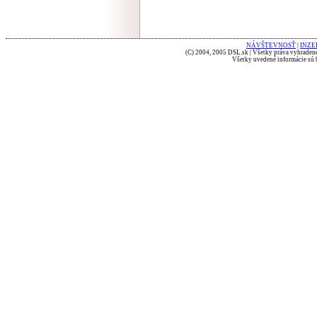
NÁVŠTEVNOSŤ
|
INZE
(C) 2004, 2005 DSL.sk | Všetky práva vyhradené
Všetky uvedené informácie sú b