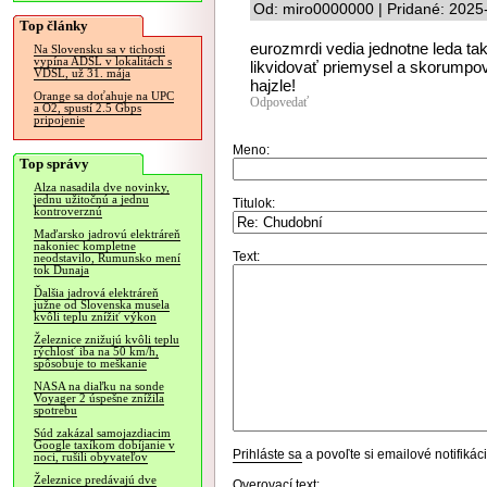
Od: miro0000000 | Pridané: 2025
Top články
eurozmrdi vedia jednotne leda ta
Na Slovensku sa v tichosti
vypína ADSL v lokalitách s
likvidovať priemysel a skorumpo
VDSL, už 31. mája
hajzle!
Orange sa doťahuje na UPC
Odpovedať
a O2, spustí 2.5 Gbps
pripojenie
Meno:
Top správy
Alza nasadila dve novinky,
jednu užitočnú a jednu
Titulok:
kontroverznú
Maďarsko jadrovú elektráreň
nakoniec kompletne
Text:
neodstavilo, Rumunsko mení
tok Dunaja
Ďalšia jadrová elektráreň
južne od Slovenska musela
kvôli teplu znížiť výkon
Železnice znižujú kvôli teplu
rýchlosť iba na 50 km/h,
spôsobuje to meškanie
NASA na diaľku na sonde
Voyager 2 úspešne znížila
spotrebu
Súd zakázal samojazdiacim
Google taxíkom dobíjanie v
Prihláste sa
a povoľte si emailové notifiká
noci, rušili obyvateľov
Železnice predávajú dve
Overovací text: