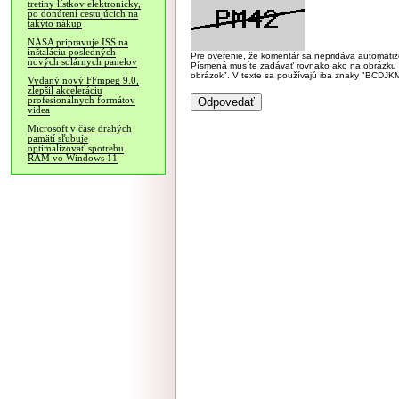
tretiny lístkov elektronicky,
po donútení cestujúcich na
takýto nákup
NASA pripravuje ISS na
inštaláciu posledných
Pre overenie, že komentár sa nepridáva automatizov
nových solárnych panelov
Písmená musíte zadávať rovnako ako na obrázku veľk
obrázok". V texte sa používajú iba znaky "BC
Vydaný nový FFmpeg 9.0,
zlepšil akceleráciu
profesionálnych formátov
videa
Microsoft v čase drahých
pamätí sľubuje
optimalizovať spotrebu
RAM vo Windows 11