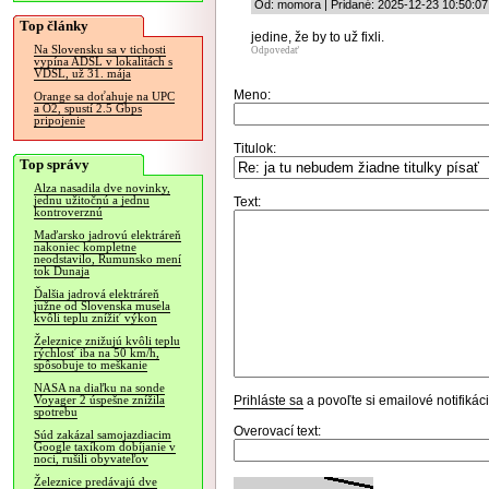
Od: momora | Pridané: 2025-12-23 10:50:07
Top články
jedine, že by to už fixli.
Na Slovensku sa v tichosti
Odpovedať
vypína ADSL v lokalitách s
VDSL, už 31. mája
Meno:
Orange sa doťahuje na UPC
a O2, spustí 2.5 Gbps
pripojenie
Titulok:
Top správy
Alza nasadila dve novinky,
jednu užitočnú a jednu
Text:
kontroverznú
Maďarsko jadrovú elektráreň
nakoniec kompletne
neodstavilo, Rumunsko mení
tok Dunaja
Ďalšia jadrová elektráreň
južne od Slovenska musela
kvôli teplu znížiť výkon
Železnice znižujú kvôli teplu
rýchlosť iba na 50 km/h,
spôsobuje to meškanie
NASA na diaľku na sonde
Prihláste sa
a povoľte si emailové notifiká
Voyager 2 úspešne znížila
spotrebu
Overovací text:
Súd zakázal samojazdiacim
Google taxíkom dobíjanie v
noci, rušili obyvateľov
Železnice predávajú dve