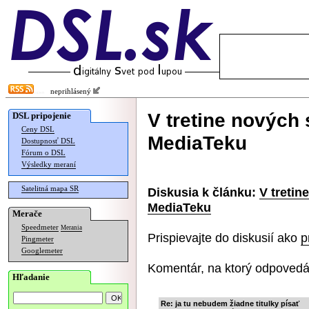
neprihlásený
V tretine nových
DSL pripojenie
Ceny DSL
MediaTeku
Dostupnosť DSL
Fórum o DSL
Výsledky meraní
Satelitná mapa SR
Diskusia k článku:
V tretin
MediaTeku
Merače
Speedmeter
Merania
Prispievajte do diskusií ako
p
Pingmeter
Googlemeter
Komentár, na ktorý odpovedá
Hľadanie
Re: ja tu nebudem žiadne titulky písať