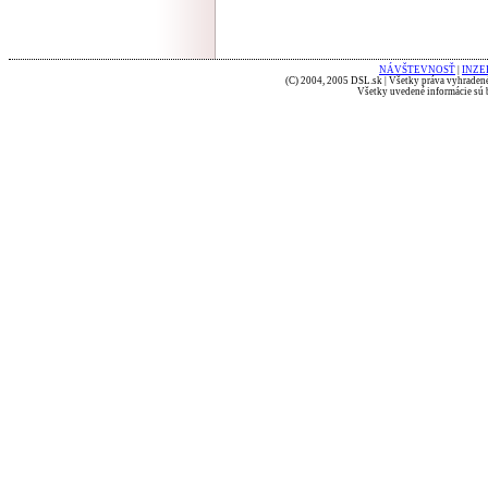
NÁVŠTEVNOSŤ
|
INZE
(C) 2004, 2005 DSL.sk | Všetky práva vyhradené
Všetky uvedené informácie sú b