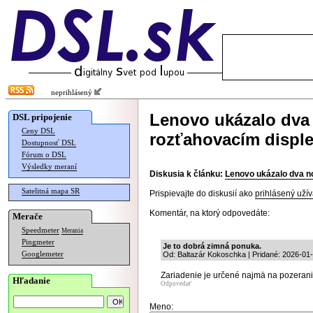
neprihlásený
Lenovo ukázalo dva
DSL pripojenie
Ceny DSL
rozťahovacím disple
Dostupnosť DSL
Fórum o DSL
Výsledky meraní
Diskusia k článku:
Lenovo ukázalo dva no
Satelitná mapa SR
Prispievajte do diskusií ako
prihlásený užív
Komentár, na ktorý odpovedáte:
Merače
Speedmeter
Merania
Pingmeter
Je to dobrá zimná ponuka.
Googlemeter
Od: Baltazár Kokoschka | Pridané: 2026-01
Zariadenie je určené najmä na pozeranie
Hľadanie
Odpovedať
Meno: