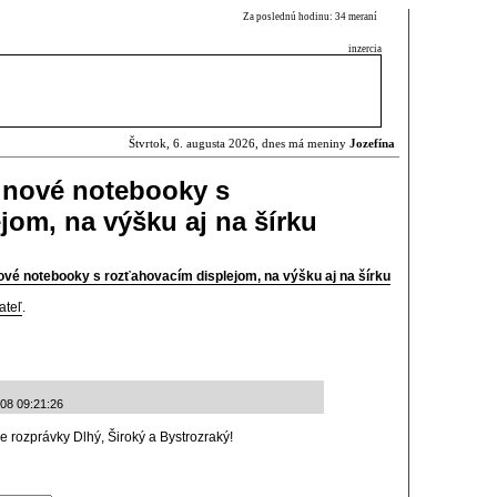
Za poslednú hodinu: 34 meraní
inzercia
Štvrtok, 6. augusta 2026, dnes má meniny
Jozefína
 nové notebooky s
jom, na výšku aj na šírku
vé notebooky s rozťahovacím displejom, na výšku aj na šírku
ateľ
.
-08 09:21:26
 rozprávky Dlhý, Široký a Bystrozraký!