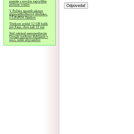
pamäte s novým najvyšším
počtom vrstiev
V Poľsku spustili takmer
gigawatthodinové úložisko,
z LiFePO4 článkov
Telekom pridal 12 GB balík
pre Easy, chce zaň 12 eur
Súd zakázal samojazdiacim
Google taxíkom dobíjanie v
noci, rušili obyvateľov