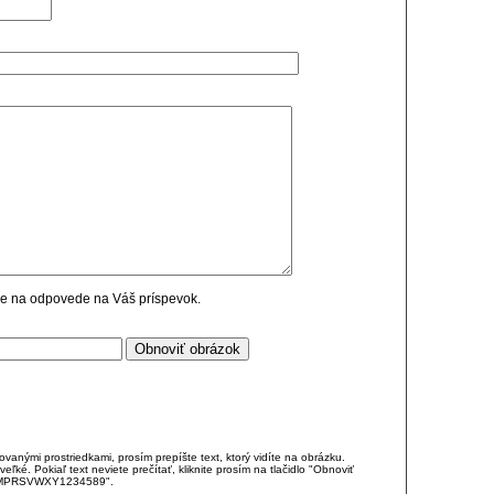
cie na odpovede na Váš príspevok.
anými prostriedkami, prosím prepíšte text, ktorý vidíte na obrázku.
é. Pokiaľ text neviete prečítať, kliknite prosím na tlačidlo "Obnoviť
DJKMPRSVWXY1234589".