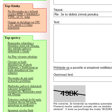
Top články
Titulok:
Na Slovensku sa v tichosti
vypína ADSL v lokalitách s
VDSL, už 31. mája
Text:
Orange sa doťahuje na UPC
a O2, spustí 2.5 Gbps
pripojenie
Top správy
Rumunsko odstrelmi a
blokádou mení tok Dunaja,
aby udržalo jadrovú
elektráreň v chode
Joj Play výrazne zdražuje
Chrome sa bude
aktualizovať dvakrát
týždenne, v budúcnosti sa
Prihláste sa
a povoľte si emailové notifiká
bude aktualizovať bez
reštartov
Overovací text:
Slovensko.sk má opäť
technické problémy
Maďarsko jadrovú elektráreň
nakoniec kompletne
neodstavilo, Rumunsko mení
tok Dunaja
Železnice znižujú kvôli teplu
rýchlosť iba na 50 km/h,
Pre overenie, že komentár sa nepridáva automatizov
spôsobuje to meškanie
Písmená musíte zadávať rovnako ako na obrázku veľk
obrázok". V texte sa používajú iba znaky "BC
Spustená výroba flash