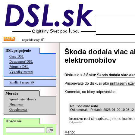
neprihlásený
Škoda dodala viac ak
DSL pripojenie
Ceny DSL
elektromobilov
Dostupnosť DSL
Fórum o DSL
Výsledky meraní
Diskusia k článku:
Škoda dodala viac ako 
Satelitná mapa SR
Prispievajte do diskusií ako
prihlásený užív
Komentár, na ktorý odpovedáte:
Merače
Speedmeter
Merania
Pingmeter
Re: Socialne auto
Googlemeter
Od: smerak | Pridané: 2026-01-20 10:08:12
krcmove reci ci napises aj nieco konkre
Hľadanie
Odpovedať
Meno: