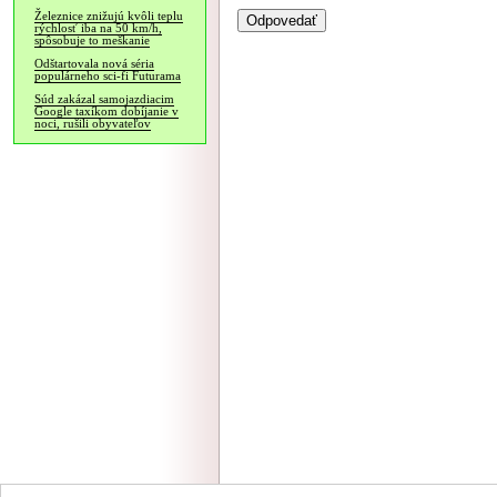
Železnice znižujú kvôli teplu
rýchlosť iba na 50 km/h,
spôsobuje to meškanie
Odštartovala nová séria
populárneho sci-fi Futurama
Súd zakázal samojazdiacim
Google taxíkom dobíjanie v
noci, rušili obyvateľov
NÁVŠTEVNOSŤ
|
INZE