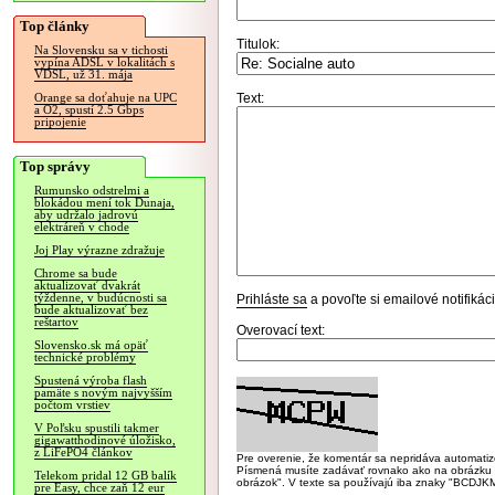
Top články
Titulok:
Na Slovensku sa v tichosti
vypína ADSL v lokalitách s
VDSL, už 31. mája
Text:
Orange sa doťahuje na UPC
a O2, spustí 2.5 Gbps
pripojenie
Top správy
Rumunsko odstrelmi a
blokádou mení tok Dunaja,
aby udržalo jadrovú
elektráreň v chode
Joj Play výrazne zdražuje
Chrome sa bude
aktualizovať dvakrát
týždenne, v budúcnosti sa
Prihláste sa
a povoľte si emailové notifiká
bude aktualizovať bez
reštartov
Overovací text:
Slovensko.sk má opäť
technické problémy
Spustená výroba flash
pamäte s novým najvyšším
počtom vrstiev
V Poľsku spustili takmer
gigawatthodinové úložisko,
z LiFePO4 článkov
Pre overenie, že komentár sa nepridáva automatizov
Písmená musíte zadávať rovnako ako na obrázku veľk
Telekom pridal 12 GB balík
obrázok". V texte sa používajú iba znaky "BC
pre Easy, chce zaň 12 eur