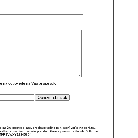
cie na odpovede na Váš príspevok.
anými prostriedkami, prosím prepíšte text, ktorý vidíte na obrázku.
é. Pokiaľ text neviete prečítať, kliknite prosím na tlačidlo "Obnoviť
DJKMPRSVWXY1234589".