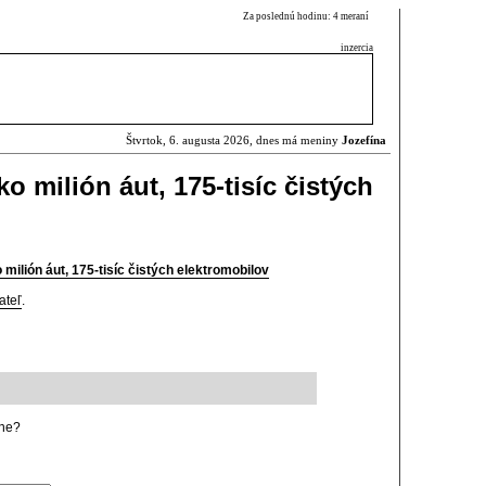
Za poslednú hodinu: 4 meraní
inzercia
Štvrtok, 6. augusta 2026, dnes má meniny
Jozefína
o milión áut, 175-tisíc čistých
milión áut, 175-tisíc čistých elektromobilov
ateľ
.
tne?