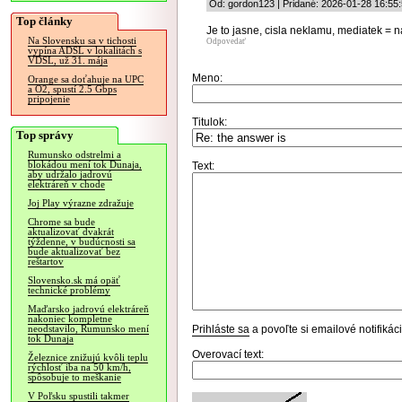
Od: gordon123 | Pridané: 2026-01-28 16:55
Top články
Je to jasne, cisla neklamu, mediatek = na
Na Slovensku sa v tichosti
Odpovedať
vypína ADSL v lokalitách s
VDSL, už 31. mája
Meno:
Orange sa doťahuje na UPC
a O2, spustí 2.5 Gbps
pripojenie
Titulok:
Top správy
Rumunsko odstrelmi a
blokádou mení tok Dunaja,
Text:
aby udržalo jadrovú
elektráreň v chode
Joj Play výrazne zdražuje
Chrome sa bude
aktualizovať dvakrát
týždenne, v budúcnosti sa
bude aktualizovať bez
reštartov
Slovensko.sk má opäť
technické problémy
Maďarsko jadrovú elektráreň
nakoniec kompletne
Prihláste sa
a povoľte si emailové notifiká
neodstavilo, Rumunsko mení
tok Dunaja
Overovací text:
Železnice znižujú kvôli teplu
rýchlosť iba na 50 km/h,
spôsobuje to meškanie
V Poľsku spustili takmer