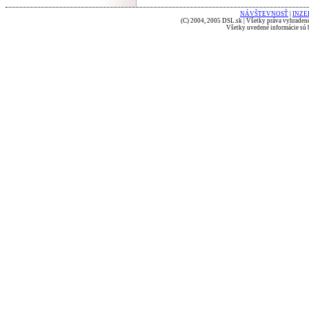
NÁVŠTEVNOSŤ
|
INZE
(C) 2004, 2005 DSL.sk | Všetky práva vyhradené
Všetky uvedené informácie sú b