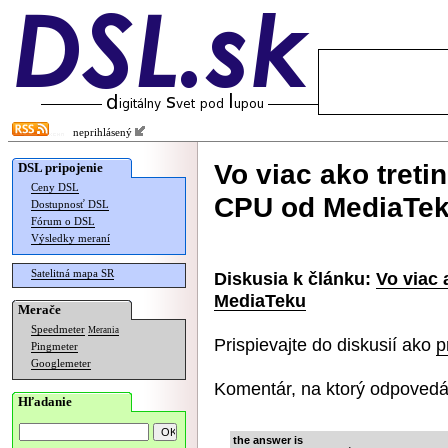
neprihlásený
Vo viac ako treti
DSL pripojenie
Ceny DSL
CPU od MediaTe
Dostupnosť DSL
Fórum o DSL
Výsledky meraní
Satelitná mapa SR
Diskusia k článku:
Vo viac 
MediaTeku
Merače
Speedmeter
Merania
Prispievajte do diskusií ako
p
Pingmeter
Googlemeter
Komentár, na ktorý odpovedá
Hľadanie
the answer is