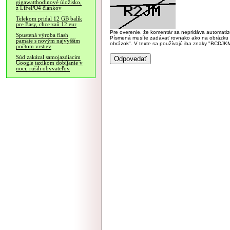
gigawatthodinové úložisko,
z LiFePO4 článkov
Telekom pridal 12 GB balík
pre Easy, chce zaň 12 eur
Pre overenie, že komentár sa nepridáva automatizov
Spustená výroba flash
Písmená musíte zadávať rovnako ako na obrázku veľk
pamäte s novým najvyšším
obrázok". V texte sa používajú iba znaky "BC
počtom vrstiev
Súd zakázal samojazdiacim
Google taxíkom dobíjanie v
noci, rušili obyvateľov