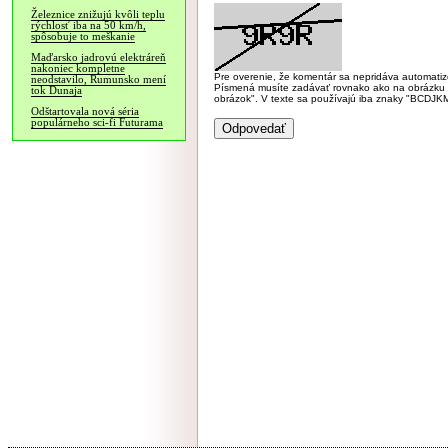
Železnice znižujú kvôli teplu
rýchlosť iba na 50 km/h,
spôsobuje to meškanie
Maďarsko jadrovú elektráreň
nakoniec kompletne
Pre overenie, že komentár sa nepridáva automatizov
neodstavilo, Rumunsko mení
Písmená musíte zadávať rovnako ako na obrázku veľk
tok Dunaja
obrázok". V texte sa používajú iba znaky "BC
Odštartovala nová séria
populárneho sci-fi Futurama