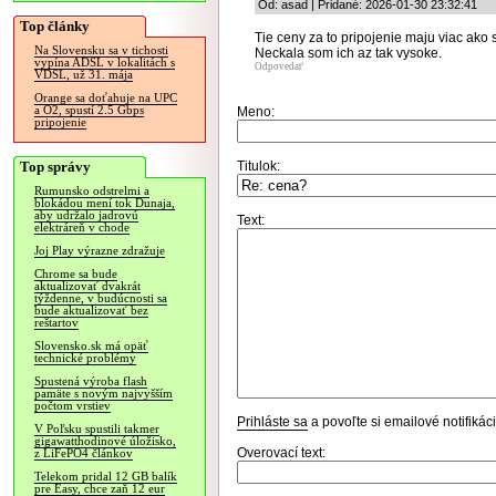
Od: asad | Pridané: 2026-01-30 23:32:41
Top články
Tie ceny za to pripojenie maju viac ako 
Na Slovensku sa v tichosti
Neckala som ich az tak vysoke.
vypína ADSL v lokalitách s
Odpovedať
VDSL, už 31. mája
Orange sa doťahuje na UPC
a O2, spustí 2.5 Gbps
Meno:
pripojenie
Top správy
Titulok:
Rumunsko odstrelmi a
blokádou mení tok Dunaja,
aby udržalo jadrovú
Text:
elektráreň v chode
Joj Play výrazne zdražuje
Chrome sa bude
aktualizovať dvakrát
týždenne, v budúcnosti sa
bude aktualizovať bez
reštartov
Slovensko.sk má opäť
technické problémy
Spustená výroba flash
pamäte s novým najvyšším
počtom vrstiev
Prihláste sa
a povoľte si emailové notifiká
V Poľsku spustili takmer
gigawatthodinové úložisko,
Overovací text:
z LiFePO4 článkov
Telekom pridal 12 GB balík
pre Easy, chce zaň 12 eur