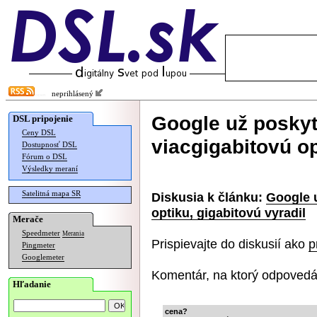
neprihlásený
Google už poskyt
DSL pripojenie
Ceny DSL
viacgigabitovú op
Dostupnosť DSL
Fórum o DSL
Výsledky meraní
Satelitná mapa SR
Diskusia k článku:
Google 
optiku, gigabitovú vyradil
Merače
Speedmeter
Merania
Prispievajte do diskusií ako
p
Pingmeter
Googlemeter
Komentár, na ktorý odpovedá
Hľadanie
cena?