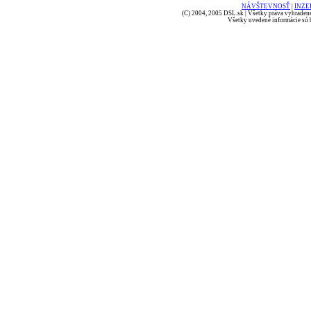
NÁVŠTEVNOSŤ
|
INZE
(C) 2004, 2005 DSL.sk | Všetky práva vyhradené
Všetky uvedené informácie sú b