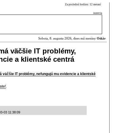
Za poslednú hodinu: 12 meraní
inzercia
Sobota, 8. augusta 2026, dnes má meniny
Oskár
má väčšie IT problémy,
cie a klientské centrá
á väčšie IT problémy, nefungujú mu evidencie a klientské
ateľ
.
03-03 11:38:09