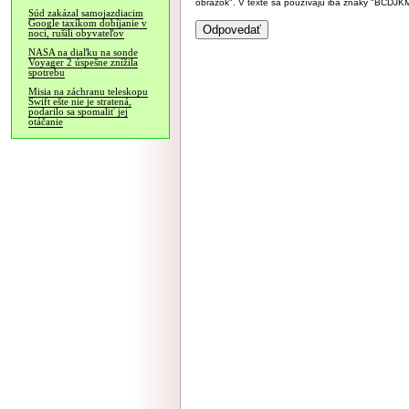
obrázok". V texte sa používajú iba znaky "BC
Súd zakázal samojazdiacim
Google taxíkom dobíjanie v
noci, rušili obyvateľov
NASA na diaľku na sonde
Voyager 2 úspešne znížila
spotrebu
Misia na záchranu teleskopu
Swift ešte nie je stratená,
podarilo sa spomaliť jej
otáčanie