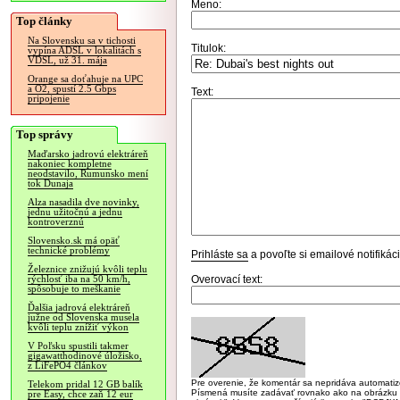
Meno:
Top články
Na Slovensku sa v tichosti
Titulok:
vypína ADSL v lokalitách s
VDSL, už 31. mája
Orange sa doťahuje na UPC
a O2, spustí 2.5 Gbps
Text:
pripojenie
Top správy
Maďarsko jadrovú elektráreň
nakoniec kompletne
neodstavilo, Rumunsko mení
tok Dunaja
Alza nasadila dve novinky,
jednu užitočnú a jednu
kontroverznú
Slovensko.sk má opäť
technické problémy
Prihláste sa
a povoľte si emailové notifiká
Železnice znižujú kvôli teplu
Overovací text:
rýchlosť iba na 50 km/h,
spôsobuje to meškanie
Ďalšia jadrová elektráreň
južne od Slovenska musela
kvôli teplu znížiť výkon
V Poľsku spustili takmer
gigawatthodinové úložisko,
z LiFePO4 článkov
Pre overenie, že komentár sa nepridáva automatizov
Telekom pridal 12 GB balík
Písmená musíte zadávať rovnako ako na obrázku veľk
pre Easy, chce zaň 12 eur