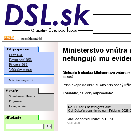
neprihlásený
Ministerstvo vnútra 
DSL pripojenie
Ceny DSL
nefungujú mu eviden
Dostupnosť DSL
Fórum o DSL
Výsledky meraní
Diskusia k článku:
Ministerstvo vnútra m
centrá
Satelitná mapa SR
Prispievajte do diskusií ako
prihlásený užív
Merače
Komentár, na ktorý odpovedáte:
Speedmeter
Merania
Pingmeter
Googlemeter
Re: Dubai's best nights out
Od: Dubai's best nights out | Pridané: 2026-
Hľadanie
Naši odborníci uviazli v Dubaji.
Odpovedať