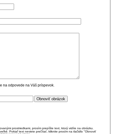
cie na odpovede na Váš príspevok.
anými prostriedkami, prosím prepíšte text, ktorý vidíte na obrázku.
é. Pokiaľ text neviete prečítať, kliknite prosím na tlačidlo "Obnoviť