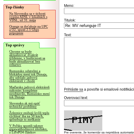
Meno:
Top články
Na Slovensku sa v tichosti
vypína ADSL v lokalitách s
Titulok:
VDSL, už 31. mája
Orange sa doťahuje na UPC
a O2, spustí 2.5 Gbps
pripojenie
Text:
Top správy
Chrome sa bude
aktualizovať dvakrát
týždenne, v budúcnosti sa
bude aktualizovať bez
reštartov
Rumunsko odstrelmi a
blokádou mení tok Dunaja,
aby udržalo jadrovú
elektráreň v chode
Maďarsko jadrovú elektráreň
Prihláste sa
a povoľte si emailové notifiká
nakoniec kompletne
neodstavilo, Rumunsko mení
tok Dunaja
Overovací text:
Slovensko.sk má opäť
technické problémy
Železnice znižujú kvôli teplu
rýchlosť iba na 50 km/h,
spôsobuje to meškanie
V Poľsku spustili takmer
gigawatthodinové úložisko,
z LiFePO4 článkov
Pre overenie, že komentár sa nepridáva automatizov