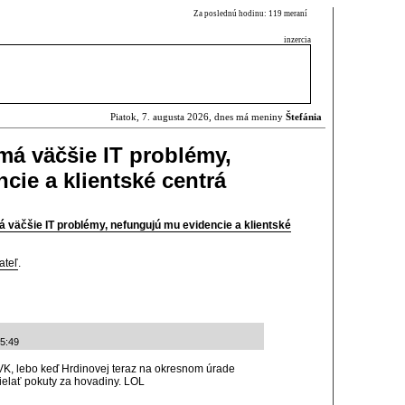
Za poslednú hodinu: 119 meraní
inzercia
Piatok, 7. augusta 2026, dnes má meniny
Štefánia
má väčšie IT problémy,
cie a klientské centrá
á väčšie IT problémy, nefungujú mu evidencie a klientské
ateľ
.
55:49
SVK, lebo keď Hrdinovej teraz na okresnom úrade
elať pokuty za hovadiny. LOL