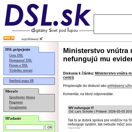
neprihlásený
Ministerstvo vnútra 
DSL pripojenie
Ceny DSL
nefungujú mu eviden
Dostupnosť DSL
Fórum o DSL
Výsledky meraní
Diskusia k článku:
Ministerstvo vnútra m
centrá
Satelitná mapa SR
Prispievajte do diskusií ako
prihlásený užív
Merače
Komentár, na ktorý odpovedáte:
Speedmeter
Merania
Pingmeter
Googlemeter
MV nefunguje IT
Od: Lars Schotte | Pridané: 2026-03-03 20:
Hľadanie
Tak to je dobrá správa pre vodičov na 
nefunguje systém, tak nebude môcť posi
Odpovedať