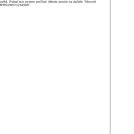
é. Pokiaľ text neviete prečítať, kliknite prosím na tlačidlo "Obnoviť
DJKMPRSVWXY1234589".