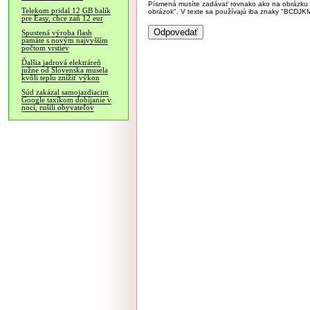
Písmená musíte zadávať rovnako ako na obrázku veľk
Telekom pridal 12 GB balík
obrázok". V texte sa používajú iba znaky "BC
pre Easy, chce zaň 12 eur
Spustená výroba flash
pamäte s novým najvyšším
počtom vrstiev
Ďalšia jadrová elektráreň
južne od Slovenska musela
kvôli teplu znížiť výkon
Súd zakázal samojazdiacim
Google taxíkom dobíjanie v
noci, rušili obyvateľov