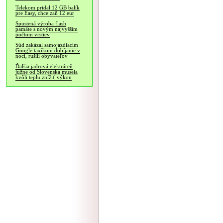
Telekom pridal 12 GB balík
pre Easy, chce zaň 12 eur
Spustená výroba flash
pamäte s novým najvyšším
počtom vrstiev
Súd zakázal samojazdiacim
Google taxíkom dobíjanie v
noci, rušili obyvateľov
Ďalšia jadrová elektráreň
južne od Slovenska musela
kvôli teplu znížiť výkon