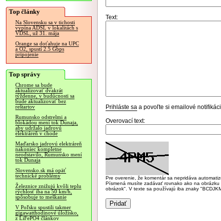
Top články
Text:
Na Slovensku sa v tichosti
vypína ADSL v lokalitách s
VDSL, už 31. mája
Orange sa doťahuje na UPC
a O2, spustí 2.5 Gbps
pripojenie
Top správy
Chrome sa bude
aktualizovať dvakrát
týždenne, v budúcnosti sa
bude aktualizovať bez
Prihláste sa
a povoľte si emailové notifiká
reštartov
Rumunsko odstrelmi a
Overovací text:
blokádou mení tok Dunaja,
aby udržalo jadrovú
elektráreň v chode
Maďarsko jadrovú elektráreň
nakoniec kompletne
neodstavilo, Rumunsko mení
tok Dunaja
Slovensko.sk má opäť
technické problémy
Pre overenie, že komentár sa nepridáva automatizov
Písmená musíte zadávať rovnako ako na obrázku veľk
Železnice znižujú kvôli teplu
obrázok". V texte sa používajú iba znaky "BC
rýchlosť iba na 50 km/h,
spôsobuje to meškanie
V Poľsku spustili takmer
gigawatthodinové úložisko,
z LiFePO4 článkov