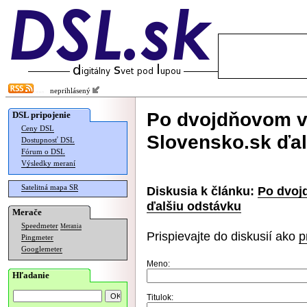
neprihlásený
Po dvojdňovom v
DSL pripojenie
Ceny DSL
Slovensko.sk ďal
Dostupnosť DSL
Fórum o DSL
Výsledky meraní
Satelitná mapa SR
Diskusia k článku:
Po dvoj
ďalšiu odstávku
Merače
Speedmeter
Merania
Prispievajte do diskusií ako
p
Pingmeter
Googlemeter
Meno:
Hľadanie
Titulok: