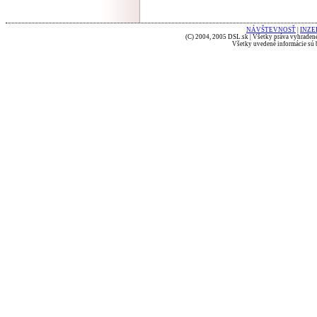
NÁVŠTEVNOSŤ
|
INZE
(C) 2004, 2005 DSL.sk | Všetky práva vyhradené
Všetky uvedené informácie sú b