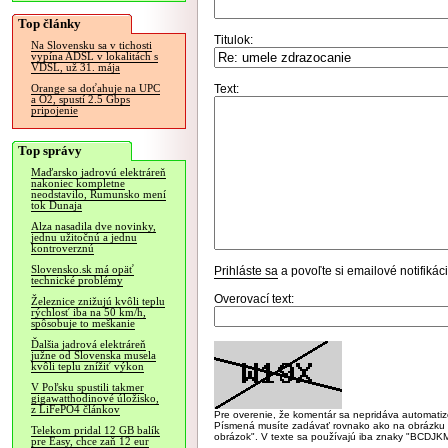
Top články
Titulok:
Na Slovensku sa v tichosti
vypína ADSL v lokalitách s
VDSL, už 31. mája
Text:
Orange sa doťahuje na UPC
a O2, spustí 2.5 Gbps
pripojenie
Top správy
Maďarsko jadrovú elektráreň
nakoniec kompletne
neodstavilo, Rumunsko mení
tok Dunaja
Alza nasadila dve novinky,
jednu užitočnú a jednu
kontroverznú
Slovensko.sk má opäť
Prihláste sa
a povoľte si emailové notifiká
technické problémy
Overovací text:
Železnice znižujú kvôli teplu
rýchlosť iba na 50 km/h,
spôsobuje to meškanie
Ďalšia jadrová elektráreň
južne od Slovenska musela
kvôli teplu znížiť výkon
V Poľsku spustili takmer
gigawatthodinové úložisko,
z LiFePO4 článkov
Pre overenie, že komentár sa nepridáva automatizov
Písmená musíte zadávať rovnako ako na obrázku veľk
Telekom pridal 12 GB balík
obrázok". V texte sa používajú iba znaky "BC
pre Easy, chce zaň 12 eur