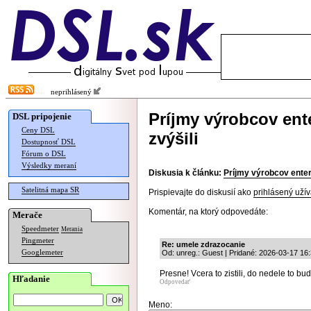
neprihlásený
Príjmy výrobcov ent
DSL pripojenie
Ceny DSL
zvýšili
Dostupnosť DSL
Fórum o DSL
Výsledky meraní
Diskusia k článku:
Príjmy výrobcov enter
Satelitná mapa SR
Prispievajte do diskusií ako
prihlásený užív
Komentár, na ktorý odpovedáte:
Merače
Speedmeter
Merania
Pingmeter
Re: umele zdrazocanie
Googlemeter
Od: unreg.: Guest | Pridané: 2026-03-17 16
Presne! Vcera to zistili, do nedele to b
Hľadanie
Odpovedať
Meno: