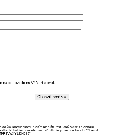
cie na odpovede na Váš príspevok.
anými prostriedkami, prosím prepíšte text, ktorý vidíte na obrázku.
é. Pokiaľ text neviete prečítať, kliknite prosím na tlačidlo "Obnoviť
DJKMPRSVWXY1234589".