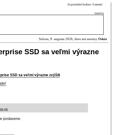
Za poslednú hodinu: 6 meraní
inzercia
Sobota, 8. augusta 2026, dnes má meniny
Oskár
erprise SSD sa veľmi výrazne
prise SSD sa veľmi výrazne zvýšili
ateľ
.
:36:05
ude postavene.