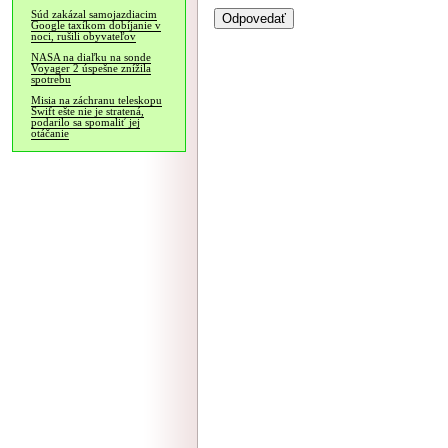
Súd zakázal samojazdiacim
Google taxíkom dobíjanie v
noci, rušili obyvateľov
NASA na diaľku na sonde
Voyager 2 úspešne znížila
spotrebu
Misia na záchranu teleskopu
Swift ešte nie je stratená,
podarilo sa spomaliť jej
otáčanie