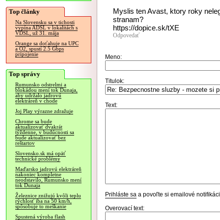
Myslis ten Avast, ktory roky nele
Top články
stranam?
Na Slovensku sa v tichosti
https://dopice.sk/tXE
vypína ADSL v lokalitách s
VDSL, už 31. mája
Odpovedať
Orange sa doťahuje na UPC
a O2, spustí 2.5 Gbps
pripojenie
Meno:
Top správy
Titulok:
Rumunsko odstrelmi a
blokádou mení tok Dunaja,
aby udržalo jadrovú
elektráreň v chode
Text:
Joj Play výrazne zdražuje
Chrome sa bude
aktualizovať dvakrát
týždenne, v budúcnosti sa
bude aktualizovať bez
reštartov
Slovensko.sk má opäť
technické problémy
Maďarsko jadrovú elektráreň
nakoniec kompletne
neodstavilo, Rumunsko mení
tok Dunaja
Prihláste sa
a povoľte si emailové notifiká
Železnice znižujú kvôli teplu
rýchlosť iba na 50 km/h,
spôsobuje to meškanie
Overovací text:
Spustená výroba flash