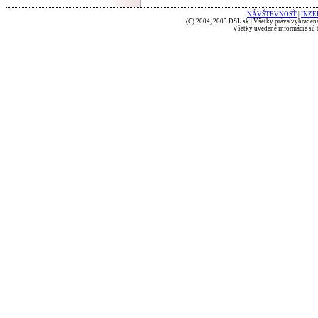
NÁVŠTEVNOSŤ
|
INZE
(C) 2004, 2005 DSL.sk | Všetky práva vyhradené
Všetky uvedené informácie sú b