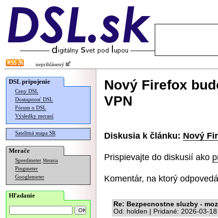
neprihlásený
Nový Firefox bud
DSL pripojenie
Ceny DSL
VPN
Dostupnosť DSL
Fórum o DSL
Výsledky meraní
Satelitná mapa SR
Diskusia k článku:
Nový Fi
Merače
Prispievajte do diskusií ako
p
Speedmeter
Merania
Pingmeter
Komentár, na ktorý odpovedá
Googlemeter
Hľadanie
Re: Bezpecnostne sluzby - moze
Od: holden | Pridané: 2026-03-18