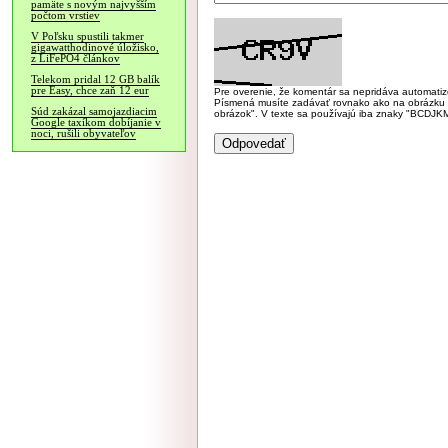
pamäte s novým najvyšším
počtom vrstiev
V Poľsku spustili takmer
gigawatthodinové úložisko,
z LiFePO4 článkov
Telekom pridal 12 GB balík
pre Easy, chce zaň 12 eur
Pre overenie, že komentár sa nepridáva automatizov
Písmená musíte zadávať rovnako ako na obrázku veľk
Súd zakázal samojazdiacim
obrázok". V texte sa používajú iba znaky "BC
Google taxíkom dobíjanie v
noci, rušili obyvateľov