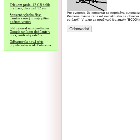
Telekom pridal 12 GB balík
pre Easy, chce zaň 12 eur
Pre overenie, že komentár sa nepridáva automatizov
Spustená výroba flash
Písmená musíte zadávať rovnako ako na obrázku veľk
pamäte s novým najvyšším
obrázok". V texte sa používajú iba znaky "BC
počtom vrstiev
Súd zakázal samojazdiacim
Google taxíkom dobíjanie v
noci, rušili obyvateľov
Odštartovala nová séria
populárneho sci-fi Futurama