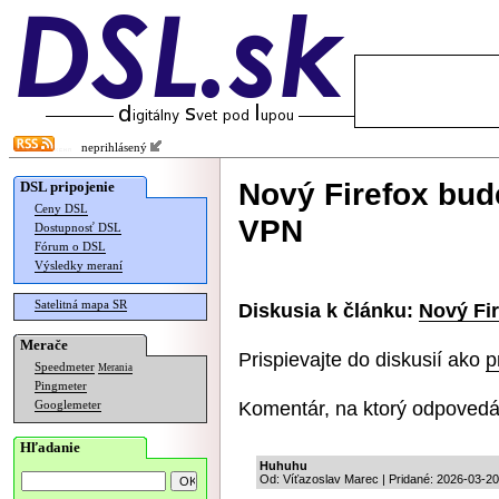
neprihlásený
Nový Firefox bud
DSL pripojenie
Ceny DSL
VPN
Dostupnosť DSL
Fórum o DSL
Výsledky meraní
Satelitná mapa SR
Diskusia k článku:
Nový Fi
Merače
Prispievajte do diskusií ako
p
Speedmeter
Merania
Pingmeter
Komentár, na ktorý odpovedá
Googlemeter
Hľadanie
Huhuhu
Od: Víťazoslav Marec | Pridané: 2026-03-20