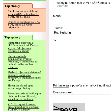
Aj my budeme mat VPN s Kňažkom a B
Top články
Odpovedať
Na Slovensku sa v tichosti
vypína ADSL v lokalitách s
Meno:
VDSL, už 31. mája
Orange sa doťahuje na UPC
a O2, spustí 2.5 Gbps
pripojenie
Titulok:
Top správy
Text:
Rumunsko odstrelmi a
blokádou mení tok Dunaja,
aby udržalo jadrovú
elektráreň v chode
Chrome sa bude
aktualizovať dvakrát
týždenne, v budúcnosti sa
bude aktualizovať bez
reštartov
Maďarsko jadrovú elektráreň
nakoniec kompletne
neodstavilo, Rumunsko mení
tok Dunaja
Prihláste sa
a povoľte si emailové notifiká
Slovensko.sk má opäť
technické problémy
Overovací text:
Železnice znižujú kvôli teplu
rýchlosť iba na 50 km/h,
spôsobuje to meškanie
V Poľsku spustili takmer
gigawatthodinové úložisko,
z LiFePO4 článkov