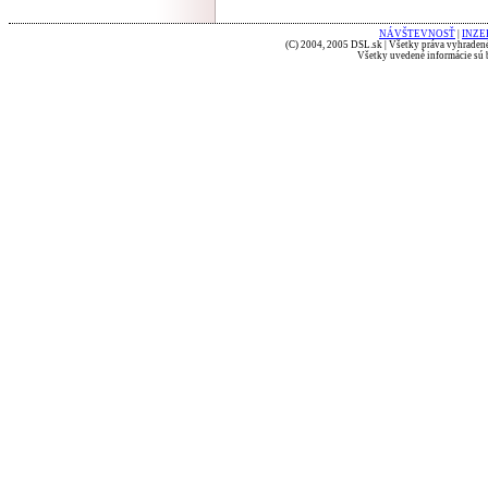
NÁVŠTEVNOSŤ
|
INZE
(C) 2004, 2005 DSL.sk | Všetky práva vyhradené
Všetky uvedené informácie sú b