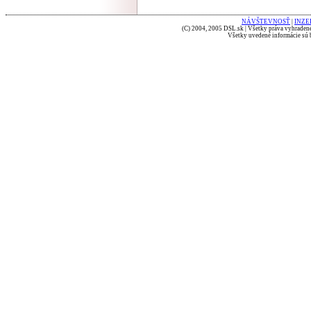
NÁVŠTEVNOSŤ
|
INZE
(C) 2004, 2005 DSL.sk | Všetky práva vyhradené
Všetky uvedené informácie sú b