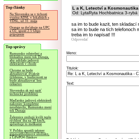
Top články
L a K, Letectví a Kosmonautika -
Od: LytaRyta Hochbatnica 3-rybá 
Na Slovensku sa v tichosti
vypína ADSL v lokalitách s
VDSL, už 31. mája
sa im to bude kazit, ten skladac
Orange sa doťahuje na UPC
sa im to bude na tích telefonoch m
a O2, spustí 2.5 Gbps
treba im to napísat! !!!
pripojenie
Odpovedať
Top správy
Meno:
Rumunsko odstrelmi a
blokádou mení tok Dunaja,
aby udržalo jadrovú
elektráreň v chode
Titulok:
Chrome sa bude
aktualizovať dvakrát
týždenne, v budúcnosti sa
bude aktualizovať bez
Text:
reštartov
Slovensko.sk má opäť
technické problémy
Maďarsko jadrovú elektráreň
nakoniec kompletne
neodstavilo, Rumunsko mení
tok Dunaja
Železnice znižujú kvôli teplu
rýchlosť iba na 50 km/h,
spôsobuje to meškanie
V Poľsku spustili takmer
gigawatthodinové úložisko,
z LiFePO4 článkov