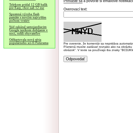
Prihláste sa
a povoľte si emailové notifiká
Telekom pridal 12 GB balík
pre Easy, chce zaň 12 eur
Overovací text:
Spustená výroba flash
pamäte s novým najvyšším
počtom vrstiev
Súd zakázal samojazdiacim
Google taxíkom dobíjanie v
noci, rušili obyvateľov
Odštartovala nová séria
populárneho sci-fi Futurama
Pre overenie, že komentár sa nepridáva automatizov
Písmená musíte zadávať rovnako ako na obrázku veľk
obrázok". V texte sa používajú iba znaky "BC