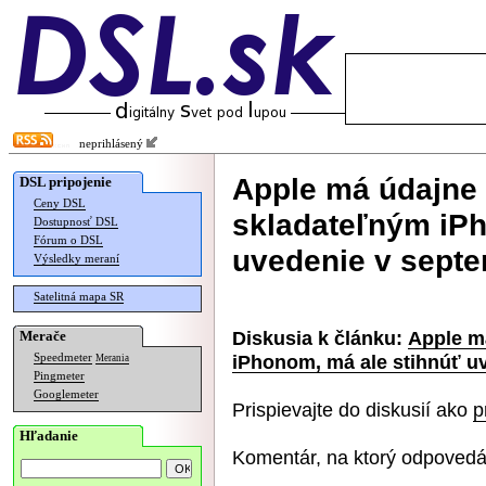
neprihlásený
Apple má údajne
DSL pripojenie
Ceny DSL
skladateľným iPh
Dostupnosť DSL
Fórum o DSL
uvedenie v septe
Výsledky meraní
Satelitná mapa SR
Diskusia k článku:
Apple m
Merače
iPhonom, má ale stihnúť u
Speedmeter
Merania
Pingmeter
Googlemeter
Prispievajte do diskusií ako
p
Hľadanie
Komentár, na ktorý odpovedá