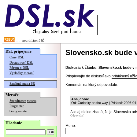
neprihlásený
Slovensko.sk bude 
DSL pripojenie
Ceny DSL
Dostupnosť DSL
Diskusia k článku:
Slovensko.sk bude v 
Fórum o DSL
Výsledky meraní
Prispievajte do diskusií ako
prihlásený užív
Satelitná mapa SR
Komentár, na ktorý odpovedáte:
Merače
Aha, dobre.
Speedmeter
Merania
Od: Curiosity on the way | Pridané: 2026-04
Pingmeter
Googlemeter
A to aj niekto zbadá, že je Slovensko o
Odpovedať
Hľadanie
Meno: