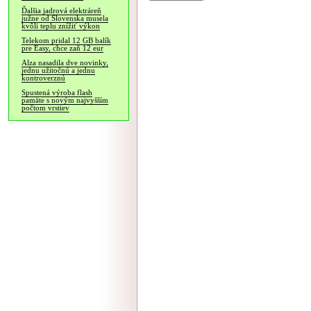
Ďalšia jadrová elektráreň
južne od Slovenska musela
kvôli teplu znížiť výkon
Telekom pridal 12 GB balík
pre Easy, chce zaň 12 eur
Alza nasadila dve novinky,
jednu užitočnú a jednu
kontroverznú
Spustená výroba flash
pamäte s novým najvyšším
počtom vrstiev