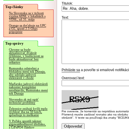
Titulok:
Top články
Na Slovensku sa v tichosti
vypína ADSL v lokalitách s
Text:
VDSL, už 31. mája
Orange sa doťahuje na UPC
a O2, spustí 2.5 Gbps
pripojenie
Top správy
Chrome sa bude
aktualizovať dvakrát
týždenne, v budúcnosti sa
bude aktualizovať bez
reštartov
Rumunsko odstrelmi a
Prihláste sa
a povoľte si emailové notifiká
blokádou mení tok Dunaja,
aby udržalo jadrovú
Overovací text:
elektráreň v chode
Maďarsko jadrovú elektráreň
nakoniec kompletne
neodstavilo, Rumunsko mení
tok Dunaja
Slovensko.sk má opäť
technické problémy
Železnice znižujú kvôli teplu
Pre overenie, že komentár sa nepridáva automatizov
rýchlosť iba na 50 km/h,
Písmená musíte zadávať rovnako ako na obrázku veľk
spôsobuje to meškanie
obrázok". V texte sa používajú iba znaky "BC
V Poľsku spustili takmer
gigawatthodinové úložisko,
z LiFePO4 článkov