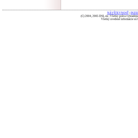
NÁVŠTEVNOSŤ
|
INZE
(C) 2004, 2005 DSL.sk | Všetky práva vyhradené
Všetky uvedené informácie sú b