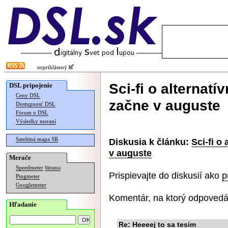
neprihlásený
Sci-fi o alternat
DSL pripojenie
Ceny DSL
začne v auguste
Dostupnosť DSL
Fórum o DSL
Výsledky meraní
Satelitná mapa SR
Diskusia k článku:
Sci-fi o
v auguste
Merače
Speedmeter
Merania
Prispievajte do diskusií ako
p
Pingmeter
Googlemeter
Komentár, na ktorý odpovedá
Hľadanie
Re: Heeeej to sa tesim