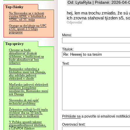
Od: LytaRyta | Pridané: 2026-04-
Top články
hej, len ma trochu zmiatlo, že s
Na Slovensku sa v tichosti
vypína ADSL v lokalitách s
ich zrovna stahoval týzden s5, s
VDSL, už 31. mája
Odpovedať
Orange sa doťahuje na UPC
a O2, spustí 2.5 Gbps
pripojenie
Meno:
Top správy
Titulok:
Chrome sa bude
aktualizovať dvakrát
týždenne, v budúcnosti sa
bude aktualizovať bez
reštartov
Text:
Rumunsko odstrelmi a
blokádou mení tok Dunaja,
aby udržalo jadrovú
elektráreň v chode
Maďarsko jadrovú elektráreň
nakoniec kompletne
neodstavilo, Rumunsko mení
tok Dunaja
Slovensko.sk má opäť
technické problémy
Železnice znižujú kvôli teplu
rýchlosť iba na 50 km/h,
spôsobuje to meškanie
Prihláste sa
a povoľte si emailové notifiká
V Poľsku spustili takmer
Overovací text:
gigawatthodinové úložisko,
z LiFePO4 článkov