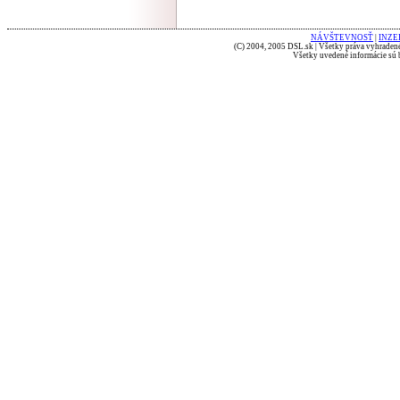
NÁVŠTEVNOSŤ
|
INZE
(C) 2004, 2005 DSL.sk | Všetky práva vyhradené
Všetky uvedené informácie sú b