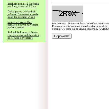
Telekom pridal 12 GB balík
pre Easy, chce zaň 12 eur
Ďalšia jadrová elektráreň
južne od Slovenska musela
kvôli teplu znížiť výkon
Spustená výroba flash
Pre overenie, že komentár sa nepridáva automatizov
pamäte s novým najvyšším
Písmená musíte zadávať rovnako ako na obrázku veľk
počtom vrstiev
obrázok". V texte sa používajú iba znaky "BC
Súd zakázal samojazdiacim
Google taxíkom dobíjanie v
noci, rušili obyvateľov