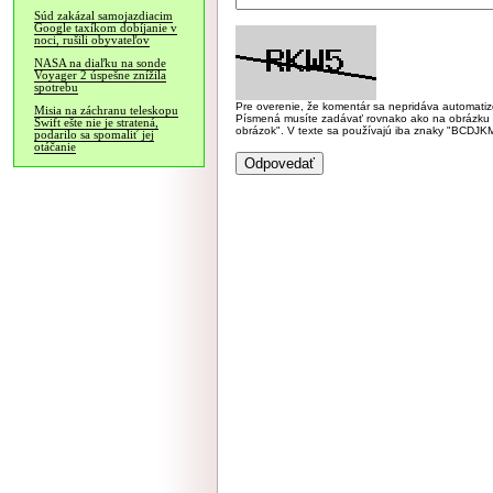
Súd zakázal samojazdiacim
Google taxíkom dobíjanie v
noci, rušili obyvateľov
NASA na diaľku na sonde
Voyager 2 úspešne znížila
spotrebu
Pre overenie, že komentár sa nepridáva automatizov
Misia na záchranu teleskopu
Písmená musíte zadávať rovnako ako na obrázku veľk
Swift ešte nie je stratená,
obrázok". V texte sa používajú iba znaky "BC
podarilo sa spomaliť jej
otáčanie