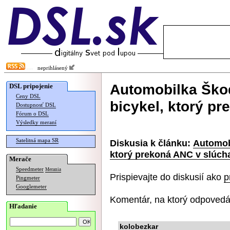
neprihlásený
Automobilka Ško
DSL pripojenie
Ceny DSL
bicykel, ktorý p
Dostupnosť DSL
Fórum o DSL
Výsledky meraní
Satelitná mapa SR
Diskusia k článku:
Automob
ktorý prekoná ANC v slúch
Merače
Speedmeter
Merania
Prispievajte do diskusií ako
p
Pingmeter
Googlemeter
Komentár, na ktorý odpovedá
Hľadanie
kolobezkar