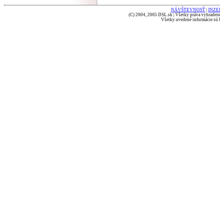
NÁVŠTEVNOSŤ
|
INZE
(C) 2004, 2005 DSL.sk | Všetky práva vyhradené
Všetky uvedené informácie sú b