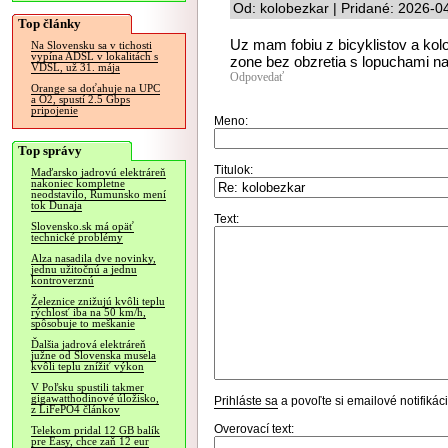
Od: kolobezkar | Pridané: 2026-0
Top články
Uz mam fobiu z bicyklistov a kol
Na Slovensku sa v tichosti
vypína ADSL v lokalitách s
zone bez obzretia s lopuchami na
VDSL, už 31. mája
Odpovedať
Orange sa doťahuje na UPC
a O2, spustí 2.5 Gbps
pripojenie
Meno:
Top správy
Titulok:
Maďarsko jadrovú elektráreň
nakoniec kompletne
neodstavilo, Rumunsko mení
tok Dunaja
Text:
Slovensko.sk má opäť
technické problémy
Alza nasadila dve novinky,
jednu užitočnú a jednu
kontroverznú
Železnice znižujú kvôli teplu
rýchlosť iba na 50 km/h,
spôsobuje to meškanie
Ďalšia jadrová elektráreň
južne od Slovenska musela
kvôli teplu znížiť výkon
V Poľsku spustili takmer
gigawatthodinové úložisko,
Prihláste sa
a povoľte si emailové notifiká
z LiFePO4 článkov
Overovací text:
Telekom pridal 12 GB balík
pre Easy, chce zaň 12 eur