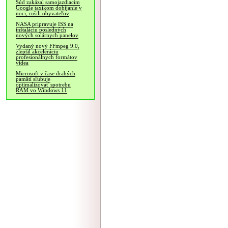
Súd zakázal samojazdiacim
Google taxíkom dobíjanie v
noci, rušili obyvateľov
NASA pripravuje ISS na
inštaláciu posledných
nových solárnych panelov
Vydaný nový FFmpeg 9.0,
zlepšil akceleráciu
profesionálnych formátov
videa
Microsoft v čase drahých
pamätí sľubuje
optimalizovať spotrebu
RAM vo Windows 11