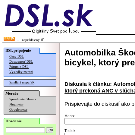
neprihlásený
Automobilka Ško
DSL pripojenie
Ceny DSL
bicykel, ktorý p
Dostupnosť DSL
Fórum o DSL
Výsledky meraní
Satelitná mapa SR
Diskusia k článku:
Automob
ktorý prekoná ANC v slúch
Merače
Speedmeter
Merania
Prispievajte do diskusií ako
p
Pingmeter
Googlemeter
Meno:
Hľadanie
Titulok: