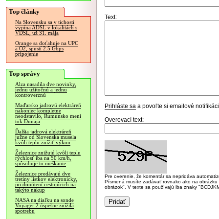
Top články
Text:
Na Slovensku sa v tichosti
vypína ADSL v lokalitách s
VDSL, už 31. mája
Orange sa doťahuje na UPC
a O2, spustí 2.5 Gbps
pripojenie
Top správy
Alza nasadila dve novinky,
jednu užitočnú a jednu
kontroverznú
Maďarsko jadrovú elektráreň
Prihláste sa
a povoľte si emailové notifiká
nakoniec kompletne
neodstavilo, Rumunsko mení
Overovací text:
tok Dunaja
Ďalšia jadrová elektráreň
južne od Slovenska musela
kvôli teplu znížiť výkon
Železnice znižujú kvôli teplu
rýchlosť iba na 50 km/h,
spôsobuje to meškanie
Železnice predávajú dve
Pre overenie, že komentár sa nepridáva automatizov
tretiny lístkov elektronicky,
Písmená musíte zadávať rovnako ako na obrázku veľk
po donútení cestujúcich na
obrázok". V texte sa používajú iba znaky "BC
takýto nákup
NASA na diaľku na sonde
Voyager 2 úspešne znížila
spotrebu