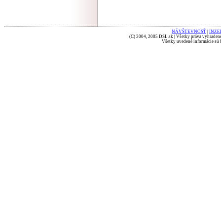
NÁVŠTEVNOSŤ
|
INZE
(C) 2004, 2005 DSL.sk | Všetky práva vyhradené
Všetky uvedené informácie sú b