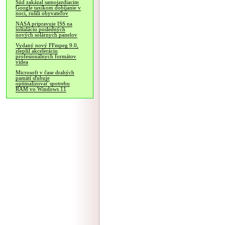
Súd zakázal samojazdiacim
Google taxíkom dobíjanie v
noci, rušili obyvateľov
NASA pripravuje ISS na
inštaláciu posledných
nových solárnych panelov
Vydaný nový FFmpeg 9.0,
zlepšil akceleráciu
profesionálnych formátov
videa
Microsoft v čase drahých
pamätí sľubuje
optimalizovať spotrebu
RAM vo Windows 11