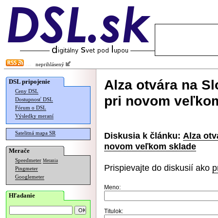
neprihlásený
Alza otvára na S
DSL pripojenie
Ceny DSL
pri novom veľko
Dostupnosť DSL
Fórum o DSL
Výsledky meraní
Satelitná mapa SR
Diskusia k článku:
Alza otv
novom veľkom sklade
Merače
Speedmeter
Merania
Prispievajte do diskusií ako
p
Pingmeter
Googlemeter
Meno:
Hľadanie
Titulok: