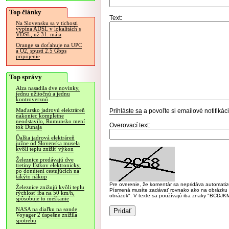
Top články
Text:
Na Slovensku sa v tichosti
vypína ADSL v lokalitách s
VDSL, už 31. mája
Orange sa doťahuje na UPC
a O2, spustí 2.5 Gbps
pripojenie
Top správy
Alza nasadila dve novinky,
jednu užitočnú a jednu
kontroverznú
Maďarsko jadrovú elektráreň
Prihláste sa
a povoľte si emailové notifiká
nakoniec kompletne
neodstavilo, Rumunsko mení
Overovací text:
tok Dunaja
Ďalšia jadrová elektráreň
južne od Slovenska musela
kvôli teplu znížiť výkon
Železnice predávajú dve
tretiny lístkov elektronicky,
po donútení cestujúcich na
takýto nákup
Pre overenie, že komentár sa nepridáva automatizov
Železnice znižujú kvôli teplu
Písmená musíte zadávať rovnako ako na obrázku veľk
rýchlosť iba na 50 km/h,
obrázok". V texte sa používajú iba znaky "BC
spôsobuje to meškanie
NASA na diaľku na sonde
Voyager 2 úspešne znížila
spotrebu