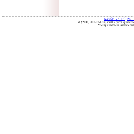
NÁVŠTEVNOSŤ
|
INZE
(C) 2004, 2005 DSL.sk | Všetky práva vyhradené
Všetky uvedené informácie sú b