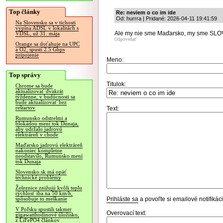
Top články
Re: neviem o co im ide
Od: hurrra | Pridané: 2026-04-11 19:41:59
Na Slovensku sa v tichosti
vypína ADSL v lokalitách s
Ale my nie sme Maďarsko, my sme SLO
VDSL, už 31. mája
Odpovedať
Orange sa doťahuje na UPC
a O2, spustí 2.5 Gbps
pripojenie
Meno:
Top správy
Titulok:
Chrome sa bude
aktualizovať dvakrát
týždenne, v budúcnosti sa
bude aktualizovať bez
reštartov
Text:
Rumunsko odstrelmi a
blokádou mení tok Dunaja,
aby udržalo jadrovú
elektráreň v chode
Maďarsko jadrovú elektráreň
nakoniec kompletne
neodstavilo, Rumunsko mení
tok Dunaja
Slovensko.sk má opäť
technické problémy
Železnice znižujú kvôli teplu
rýchlosť iba na 50 km/h,
Prihláste sa
a povoľte si emailové notifiká
spôsobuje to meškanie
V Poľsku spustili takmer
Overovací text:
gigawatthodinové úložisko,
z LiFePO4 článkov