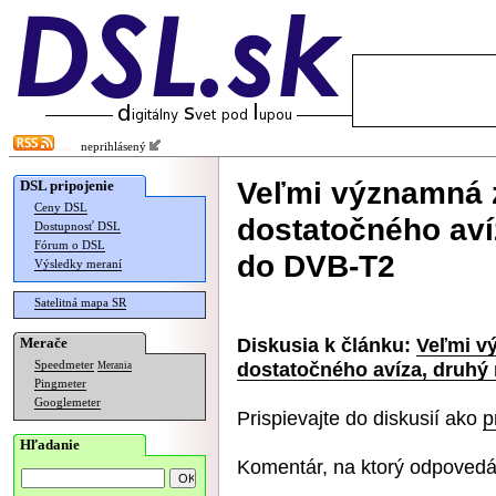
neprihlásený
Veľmi významná 
DSL pripojenie
Ceny DSL
dostatočného aví
Dostupnosť DSL
Fórum o DSL
do DVB-T2
Výsledky meraní
Satelitná mapa SR
Diskusia k článku:
Veľmi v
Merače
dostatočného avíza, druhý 
Speedmeter
Merania
Pingmeter
Googlemeter
Prispievajte do diskusií ako
p
Hľadanie
Komentár, na ktorý odpovedá