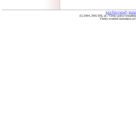
NÁVŠTEVNOSŤ
|
INZE
(C) 2004, 2005 DSL.sk | Všetky práva vyhradené
Všetky uvedené informácie sú b