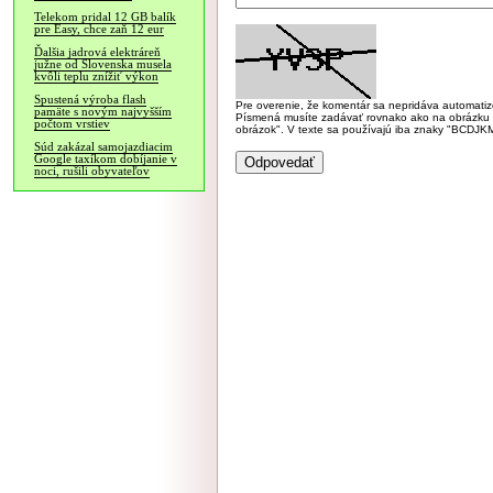
Telekom pridal 12 GB balík
pre Easy, chce zaň 12 eur
Ďalšia jadrová elektráreň
južne od Slovenska musela
kvôli teplu znížiť výkon
Spustená výroba flash
Pre overenie, že komentár sa nepridáva automatizov
pamäte s novým najvyšším
Písmená musíte zadávať rovnako ako na obrázku veľk
počtom vrstiev
obrázok". V texte sa používajú iba znaky "BC
Súd zakázal samojazdiacim
Google taxíkom dobíjanie v
noci, rušili obyvateľov