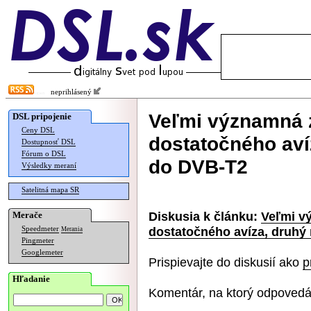
neprihlásený
Veľmi významná 
DSL pripojenie
Ceny DSL
dostatočného aví
Dostupnosť DSL
Fórum o DSL
do DVB-T2
Výsledky meraní
Satelitná mapa SR
Diskusia k článku:
Veľmi v
Merače
dostatočného avíza, druhý 
Speedmeter
Merania
Pingmeter
Googlemeter
Prispievajte do diskusií ako
p
Hľadanie
Komentár, na ktorý odpovedá