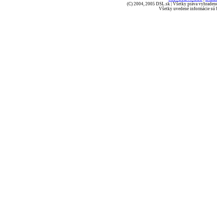
(C) 2004, 2005 DSL.sk | Všetky práva vyhradené
Všetky uvedené informácie sú b