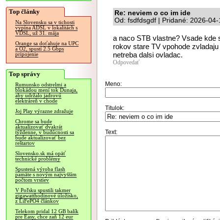
Top články
Re: neviem o co im ide
Od: fsdfdsgdf | Pridané: 2026-04
Na Slovensku sa v tichosti
vypína ADSL v lokalitách s
VDSL, už 31. mája
a naco STB vlastne? Vsade kde s
Orange sa doťahuje na UPC
rokov stare TV vpohode zvladaju
a O2, spustí 2.5 Gbps
netreba dalsi ovladac.
pripojenie
Odpovedať
Top správy
Meno:
Rumunsko odstrelmi a
blokádou mení tok Dunaja,
aby udržalo jadrovú
elektráreň v chode
Titulok:
Joj Play výrazne zdražuje
Chrome sa bude
aktualizovať dvakrát
Text:
týždenne, v budúcnosti sa
bude aktualizovať bez
reštartov
Slovensko.sk má opäť
technické problémy
Spustená výroba flash
pamäte s novým najvyšším
počtom vrstiev
V Poľsku spustili takmer
gigawatthodinové úložisko,
z LiFePO4 článkov
Telekom pridal 12 GB balík
pre Easy, chce zaň 12 eur