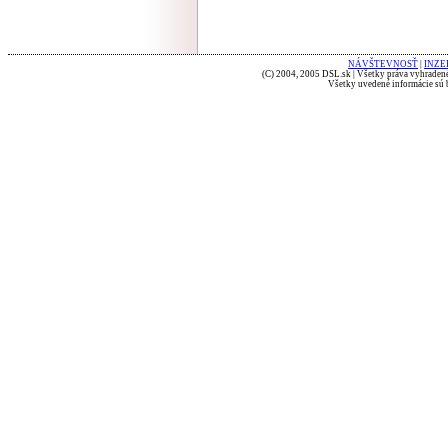
NÁVŠTEVNOSŤ
|
INZE
(C) 2004, 2005 DSL.sk | Všetky práva vyhradené
Všetky uvedené informácie sú b