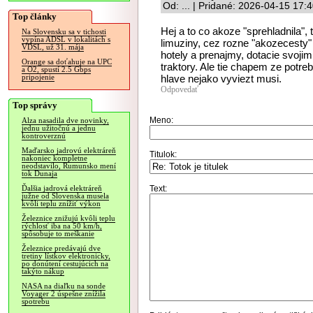
Od: ... | Pridané: 2026-04-15 17:
Top články
Hej a to co akoze "sprehladnila",
Na Slovensku sa v tichosti
vypína ADSL v lokalitách s
limuziny, cez rozne "akozecesty"
VDSL, už 31. mája
hotely a prenajmy, dotacie svoj
Orange sa doťahuje na UPC
traktory. Ale tie chapem ze potreb
a O2, spustí 2.5 Gbps
hlave nejako vyviezt musi.
pripojenie
Odpovedať
Top správy
Meno:
Alza nasadila dve novinky,
jednu užitočnú a jednu
kontroverznú
Maďarsko jadrovú elektráreň
Titulok:
nakoniec kompletne
neodstavilo, Rumunsko mení
tok Dunaja
Text:
Ďalšia jadrová elektráreň
južne od Slovenska musela
kvôli teplu znížiť výkon
Železnice znižujú kvôli teplu
rýchlosť iba na 50 km/h,
spôsobuje to meškanie
Železnice predávajú dve
tretiny lístkov elektronicky,
po donútení cestujúcich na
takýto nákup
NASA na diaľku na sonde
Voyager 2 úspešne znížila
spotrebu