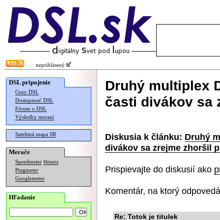
neprihlásený
Druhý multiplex 
DSL pripojenie
Ceny DSL
časti divákov sa 
Dostupnosť DSL
Fórum o DSL
Výsledky meraní
Satelitná mapa SR
Diskusia k článku:
Druhý mu
divákov sa zrejme zhoršil p
Merače
Speedmeter
Merania
Prispievajte do diskusií ako
p
Pingmeter
Googlemeter
Komentár, na ktorý odpovedá
Hľadanie
Re: Totok je titulek