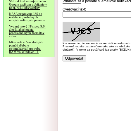
Prihláste sa
a povoľte si emailové notifiká
Súd zakázal samojazdiacim
Google taxíkom dobíjanie v
noci, rušili obyvateľov
Overovací text:
NASA pripravuje ISS na
inštaláciu posledných
nových solárnych panelov
Vydaný nový FFmpeg 9.0,
zlepšil akceleráciu
profesionálnych formátov
videa
Microsoft v čase drahých
Pre overenie, že komentár sa nepridáva automatizov
pamätí sľubuje
Písmená musíte zadávať rovnako ako na obrázku veľk
optimalizovať spotrebu
obrázok". V texte sa používajú iba znaky "BC
RAM vo Windows 11