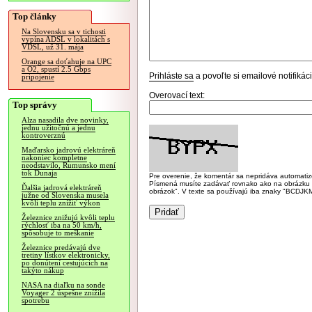
Top články
Na Slovensku sa v tichosti
vypína ADSL v lokalitách s
VDSL, už 31. mája
Orange sa doťahuje na UPC
a O2, spustí 2.5 Gbps
Prihláste sa
a povoľte si emailové notifiká
pripojenie
Overovací text:
Top správy
Alza nasadila dve novinky,
jednu užitočnú a jednu
kontroverznú
Maďarsko jadrovú elektráreň
nakoniec kompletne
neodstavilo, Rumunsko mení
tok Dunaja
Pre overenie, že komentár sa nepridáva automatizov
Písmená musíte zadávať rovnako ako na obrázku veľk
Ďalšia jadrová elektráreň
obrázok". V texte sa používajú iba znaky "BC
južne od Slovenska musela
kvôli teplu znížiť výkon
Železnice znižujú kvôli teplu
rýchlosť iba na 50 km/h,
spôsobuje to meškanie
Železnice predávajú dve
tretiny lístkov elektronicky,
po donútení cestujúcich na
takýto nákup
NASA na diaľku na sonde
Voyager 2 úspešne znížila
spotrebu