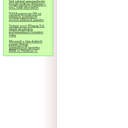
Súd zakázal samojazdiacim
Google taxíkom dobíjanie v
noci, rušili obyvateľov
NASA pripravuje ISS na
inštaláciu posledných
nových solárnych panelov
Vydaný nový FFmpeg 9.0,
zlepšil akceleráciu
profesionálnych formátov
videa
Microsoft v čase drahých
pamätí sľubuje
optimalizovať spotrebu
RAM vo Windows 11