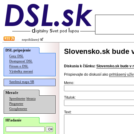
neprihlásený
Slovensko.sk bude 
DSL pripojenie
Ceny DSL
Dostupnosť DSL
Diskusia k článku:
Slovensko.sk bude v 
Fórum o DSL
Výsledky meraní
Prispievajte do diskusií ako
prihlásený užív
Satelitná mapa SR
Meno:
Merače
Titulok:
Speedmeter
Merania
Pingmeter
Googlemeter
Text:
Hľadanie