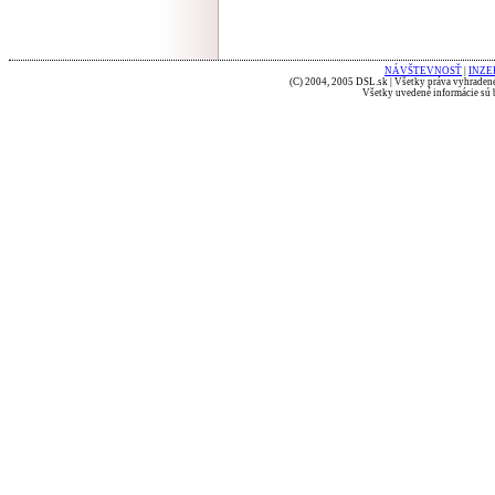
NÁVŠTEVNOSŤ
|
INZE
(C) 2004, 2005 DSL.sk | Všetky práva vyhradené
Všetky uvedené informácie sú b