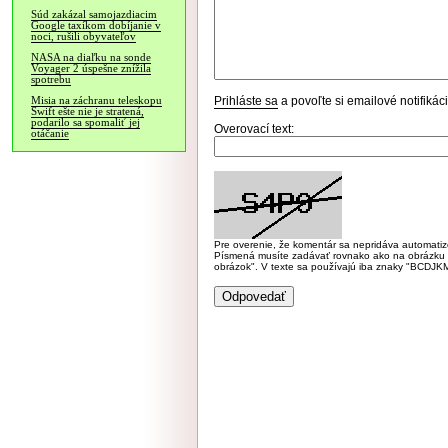
Súd zakázal samojazdiacim
Google taxíkom dobíjanie v
noci, rušili obyvateľov
NASA na diaľku na sonde
Voyager 2 úspešne znížila
spotrebu
Prihláste sa
a povoľte si emailové notifiká
Misia na záchranu teleskopu
Swift ešte nie je stratená,
podarilo sa spomaliť jej
Overovací text:
otáčanie
Pre overenie, že komentár sa nepridáva automatizov
Písmená musíte zadávať rovnako ako na obrázku veľk
obrázok". V texte sa používajú iba znaky "BC