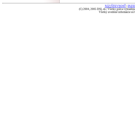
NÁVŠTEVNOSŤ
|
INZE
(C) 2004, 2005 DSL.sk | Všetky práva vyhradené
Všetky uvedené informácie sú b