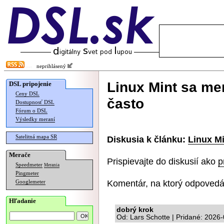
neprihlásený
Linux Mint sa me
DSL pripojenie
Ceny DSL
často
Dostupnosť DSL
Fórum o DSL
Výsledky meraní
Satelitná mapa SR
Diskusia k článku:
Linux M
Merače
Prispievajte do diskusií ako
p
Speedmeter
Merania
Pingmeter
Komentár, na ktorý odpovedá
Googlemeter
Hľadanie
dobrý krok
Od: Lars Schotte | Pridané: 2026