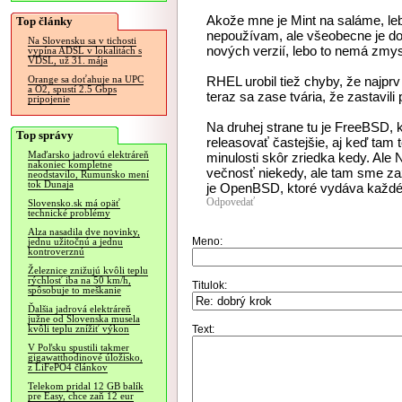
Akože mne je Mint na saláme, lebo
Top články
nepoužívam, ale všeobecne je do
Na Slovensku sa v tichosti
nových verzií, lebo to nemá zmys
vypína ADSL v lokalitách s
VDSL, už 31. mája
RHEL urobil tiež chyby, že najprv
Orange sa doťahuje na UPC
a O2, spustí 2.5 Gbps
teraz sa zase tvária, že zastavili
pripojenie
Na druhej strane tu je FreeBSD,
Top správy
releasovať častejšie, aj keď tam 
Maďarsko jadrovú elektráreň
minulosti skôr zriedka kedy. Ale 
nakoniec kompletne
večnosť niekedy, ale tam sme zaži
neodstavilo, Rumunsko mení
tok Dunaja
je OpenBSD, ktoré vydáva každého
Odpovedať
Slovensko.sk má opäť
technické problémy
Alza nasadila dve novinky,
Meno:
jednu užitočnú a jednu
kontroverznú
Železnice znižujú kvôli teplu
rýchlosť iba na 50 km/h,
Titulok:
spôsobuje to meškanie
Ďalšia jadrová elektráreň
južne od Slovenska musela
Text:
kvôli teplu znížiť výkon
V Poľsku spustili takmer
gigawatthodinové úložisko,
z LiFePO4 článkov
Telekom pridal 12 GB balík
pre Easy, chce zaň 12 eur