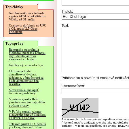
Top články
Titulok:
Na Slovensku sa v tichosti
vypína ADSL v lokalitách s
VDSL, už 31. mája
Text:
Orange sa doťahuje na UPC
a O2, spustí 2.5 Gbps
pripojenie
Top správy
Rumunsko odstrelmi a
blokádou mení tok Dunaja,
aby udržalo jadrovú
elektráreň v chode
Joj Play výrazne zdražuje
Chrome sa bude
aktualizovať dvakrát
týždenne, v budúcnosti sa
Prihláste sa
a povoľte si emailové notifiká
bude aktualizovať bez
reštartov
Overovací text:
Slovensko.sk má opäť
technické problémy
Spustená výroba flash
pamäte s novým najvyšším
počtom vrstiev
V Poľsku spustili takmer
gigawatthodinové úložisko,
z LiFePO4 článkov
Pre overenie, že komentár sa nepridáva automatizov
Písmená musíte zadávať rovnako ako na obrázku veľk
Telekom pridal 12 GB balík
obrázok". V texte sa používajú iba znaky "BC
pre Easy, chce zaň 12 eur