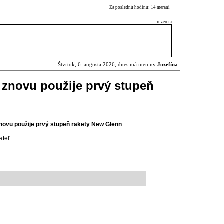
Za poslednú hodinu: 14 meraní
inzercia
Štvrtok, 6. augusta 2026, dnes má meniny
Jozefína
t znovu použije prvý stupeň
znovu použije prvý stupeň rakety New Glenn
ateľ
.