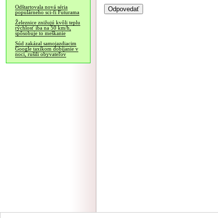
Odštartovala nová séria
populárneho sci-fi Futurama
Železnice znižujú kvôli teplu
rýchlosť iba na 50 km/h,
spôsobuje to meškanie
Súd zakázal samojazdiacim
Google taxíkom dobíjanie v
noci, rušili obyvateľov
NÁVŠTEVNOSŤ
|
INZE