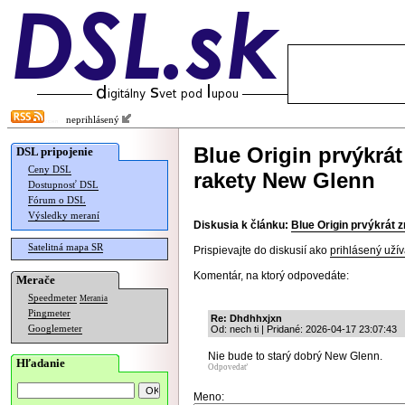
neprihlásený
Blue Origin prvýkrá
DSL pripojenie
Ceny DSL
rakety New Glenn
Dostupnosť DSL
Fórum o DSL
Výsledky meraní
Diskusia k článku:
Blue Origin prvýkrát 
Satelitná mapa SR
Prispievajte do diskusií ako
prihlásený užív
Komentár, na ktorý odpovedáte:
Merače
Speedmeter
Merania
Pingmeter
Re: Dhdhhxjxn
Googlemeter
Od: nech ti | Pridané: 2026-04-17 23:07:43
Nie bude to starý dobrý New Glenn.
Hľadanie
Odpovedať
Meno: