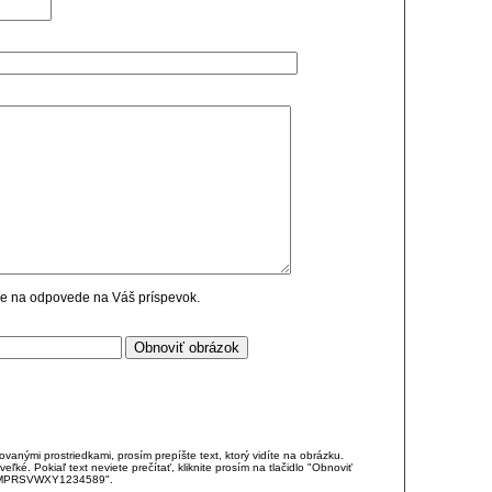
cie na odpovede na Váš príspevok.
anými prostriedkami, prosím prepíšte text, ktorý vidíte na obrázku.
é. Pokiaľ text neviete prečítať, kliknite prosím na tlačidlo "Obnoviť
DJKMPRSVWXY1234589".