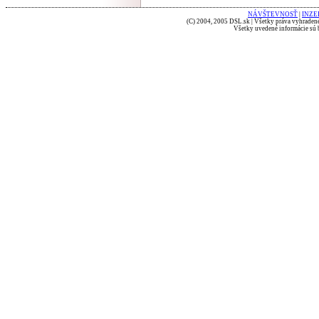
NÁVŠTEVNOSŤ
|
INZE
(C) 2004, 2005 DSL.sk | Všetky práva vyhradené
Všetky uvedené informácie sú b