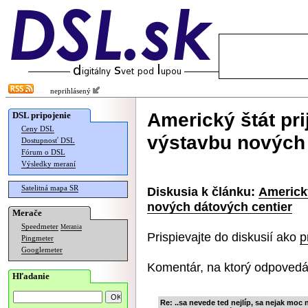
neprihlásený
Americký štát pri
DSL pripojenie
Ceny DSL
výstavbu nových 
Dostupnosť DSL
Fórum o DSL
Výsledky meraní
Satelitná mapa SR
Diskusia k článku:
Americký
nových dátových centier
Merače
Speedmeter
Merania
Prispievajte do diskusií ako
p
Pingmeter
Googlemeter
Komentár, na ktorý odpovedá
Hľadanie
Re: ..sa nevede ted nejlíp, sa nejak moc n