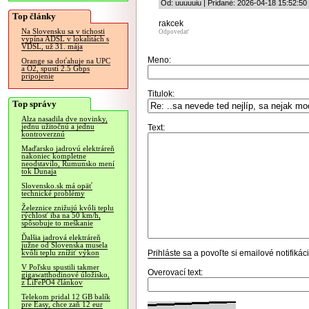
Od: uuuuuiu | Pridané: 2026-04-18 15:52:50
Top články
rakcek
Na Slovensku sa v tichosti
Odpovedať
vypína ADSL v lokalitách s
VDSL, už 31. mája
Meno:
Orange sa doťahuje na UPC
a O2, spustí 2.5 Gbps
pripojenie
Titulok:
Top správy
Alza nasadila dve novinky,
jednu užitočnú a jednu
Text:
kontroverznú
Maďarsko jadrovú elektráreň
nakoniec kompletne
neodstavilo, Rumunsko mení
tok Dunaja
Slovensko.sk má opäť
technické problémy
Železnice znižujú kvôli teplu
rýchlosť iba na 50 km/h,
spôsobuje to meškanie
Ďalšia jadrová elektráreň
južne od Slovenska musela
Prihláste sa
a povoľte si emailové notifiká
kvôli teplu znížiť výkon
V Poľsku spustili takmer
Overovací text:
gigawatthodinové úložisko,
z LiFePO4 článkov
Telekom pridal 12 GB balík
pre Easy, chce zaň 12 eur