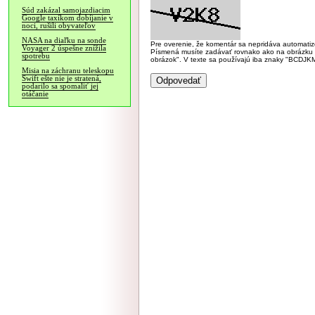
Súd zakázal samojazdiacim
Google taxíkom dobíjanie v
noci, rušili obyvateľov
NASA na diaľku na sonde
Pre overenie, že komentár sa nepridáva automatizov
Voyager 2 úspešne znížila
Písmená musíte zadávať rovnako ako na obrázku veľk
spotrebu
obrázok". V texte sa používajú iba znaky "BC
Misia na záchranu teleskopu
Swift ešte nie je stratená,
podarilo sa spomaliť jej
otáčanie