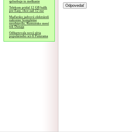
spôsobuje to meškanie
Telekom pridal 12 GB balík
pre Easy, chce zaň 12 eur
Maďarsko jadrovú elektráreň
nakoniec kompletne
neodstavilo, Rumunsko mení
tok Dunaja
Odštartovala nová séria
populárneho sci-fi Futurama