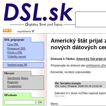
neprihlásený
Americký štát prijal
DSL pripojenie
Ceny DSL
nových dátových cen
Dostupnosť DSL
Fórum o DSL
Výsledky meraní
Diskusia k článku:
Americký štát prijal 
Satelitná mapa SR
Prispievajte do diskusií ako
prihlásený užív
Komentár, na ktorý odpovedáte:
Merače
Speedmeter
Merania
Pingmeter
Re: Socialna energia
Googlemeter
Od: cyka | Pridané: 2026-04-19 13:02:45
Zabudol si v slove ruSSko napisat aspo
Hľadanie
Odpovedať
Meno: