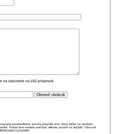
cie na odpovede na Váš príspevok.
anými prostriedkami, prosím prepíšte text, ktorý vidíte na obrázku.
é. Pokiaľ text neviete prečítať, kliknite prosím na tlačidlo "Obnoviť
DJKMPRSVWXY1234589".