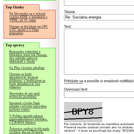
Top články
Titulok:
Na Slovensku sa v tichosti
vypína ADSL v lokalitách s
VDSL, už 31. mája
Text:
Orange sa doťahuje na UPC
a O2, spustí 2.5 Gbps
pripojenie
Top správy
Rumunsko odstrelmi a
blokádou mení tok Dunaja,
aby udržalo jadrovú
elektráreň v chode
Joj Play výrazne zdražuje
Chrome sa bude
aktualizovať dvakrát
týždenne, v budúcnosti sa
Prihláste sa
a povoľte si emailové notifiká
bude aktualizovať bez
reštartov
Overovací text:
Slovensko.sk má opäť
technické problémy
Spustená výroba flash
pamäte s novým najvyšším
počtom vrstiev
V Poľsku spustili takmer
gigawatthodinové úložisko,
z LiFePO4 článkov
Pre overenie, že komentár sa nepridáva automatizov
Písmená musíte zadávať rovnako ako na obrázku veľk
Železnice znižujú kvôli teplu
obrázok". V texte sa používajú iba znaky "BC
rýchlosť iba na 50 km/h,