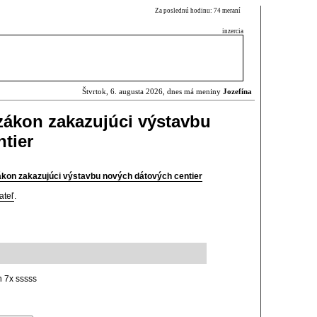
Za poslednú hodinu: 74 meraní
inzercia
Štvrtok, 6. augusta 2026, dnes má meniny
Jozefína
 zákon zakazujúci výstavbu
tier
zákon zakazujúci výstavbu nových dátových centier
ateľ
.
n 7x sssss