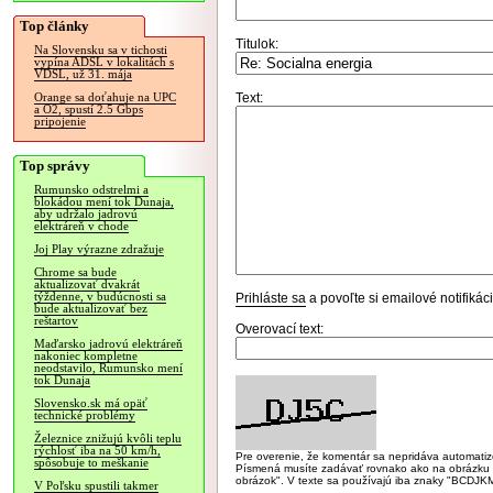
Top články
Titulok:
Na Slovensku sa v tichosti
vypína ADSL v lokalitách s
VDSL, už 31. mája
Text:
Orange sa doťahuje na UPC
a O2, spustí 2.5 Gbps
pripojenie
Top správy
Rumunsko odstrelmi a
blokádou mení tok Dunaja,
aby udržalo jadrovú
elektráreň v chode
Joj Play výrazne zdražuje
Chrome sa bude
aktualizovať dvakrát
týždenne, v budúcnosti sa
Prihláste sa
a povoľte si emailové notifiká
bude aktualizovať bez
reštartov
Overovací text:
Maďarsko jadrovú elektráreň
nakoniec kompletne
neodstavilo, Rumunsko mení
tok Dunaja
Slovensko.sk má opäť
technické problémy
Železnice znižujú kvôli teplu
rýchlosť iba na 50 km/h,
Pre overenie, že komentár sa nepridáva automatizov
spôsobuje to meškanie
Písmená musíte zadávať rovnako ako na obrázku veľk
obrázok". V texte sa používajú iba znaky "BC
V Poľsku spustili takmer