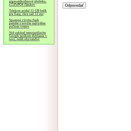
gigawatthodinové úložisko,
z LiFePO4 článkov
Telekom pridal 12 GB balík
pre Easy, chce zaň 12 eur
Spustená výroba flash
pamäte s novým najvyšším
počtom vrstiev
Súd zakázal samojazdiacim
Google taxíkom dobíjanie v
noci, rušili obyvateľov