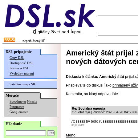
neprihlásený
Americký štát prijal
DSL pripojenie
Ceny DSL
nových dátových cen
Dostupnosť DSL
Fórum o DSL
Výsledky meraní
Diskusia k článku:
Americký štát prijal 
Satelitná mapa SR
Prispievajte do diskusií ako
prihlásený užív
Komentár, na ktorý odpovedáte:
Merače
Speedmeter
Merania
Pingmeter
Re: Socialna energia
Googlemeter
Od: etot fajn | Pridané: 2026-04-20 04:50:06
7x sssss by bolo russssssssssssssssss
Hľadanie
Odpovedať
Meno: