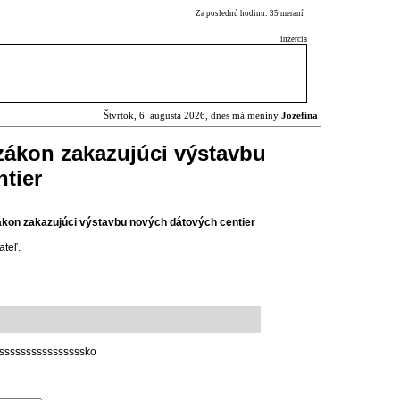
Za poslednú hodinu: 35 meraní
inzercia
Štvrtok, 6. augusta 2026, dnes má meniny
Jozefína
 zákon zakazujúci výstavbu
tier
zákon zakazujúci výstavbu nových dátových centier
ateľ
.
sssssssssssssssssko