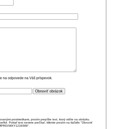
cie na odpovede na Váš príspevok.
anými prostriedkami, prosím prepíšte text, ktorý vidíte na obrázku.
é. Pokiaľ text neviete prečítať, kliknite prosím na tlačidlo "Obnoviť
DJKMPRSVWXY1234589".