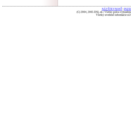
NÁVŠTEVNOSŤ
|
INZE
(C) 2004, 2005 DSL.sk | Všetky práva vyhradené
Všetky uvedené informácie sú b