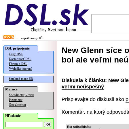
neprihlásený
New Glenn síce op
DSL pripojenie
Ceny DSL
bol ale veľmi ne
Dostupnosť DSL
Fórum o DSL
Výsledky meraní
Satelitná mapa SR
Diskusia k článku:
New Glen
veľmi neúspešný
Merače
Speedmeter
Merania
Prispievajte do diskusií ako
p
Pingmeter
Googlemeter
Komentár, na ktorý odpovedá
Hľadanie
Re: sdfsdfdsfsd