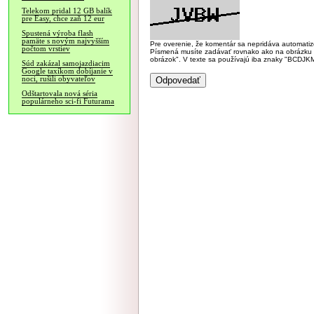
Telekom pridal 12 GB balík
pre Easy, chce zaň 12 eur
Spustená výroba flash
pamäte s novým najvyšším
Pre overenie, že komentár sa nepridáva automatizov
počtom vrstiev
Písmená musíte zadávať rovnako ako na obrázku veľk
obrázok". V texte sa používajú iba znaky "BC
Súd zakázal samojazdiacim
Google taxíkom dobíjanie v
noci, rušili obyvateľov
Odštartovala nová séria
populárneho sci-fi Futurama