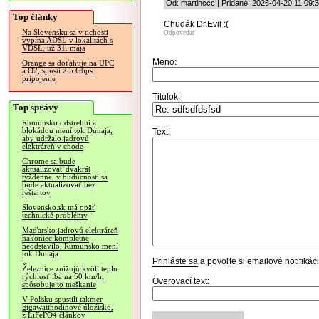
Od: martinccc | Pridané: 2026-04-20 11:09:
Top články
Chudák Dr.Evil :(
Na Slovensku sa v tichosti
Odpovedať
vypína ADSL v lokalitách s
VDSL, už 31. mája
Meno:
Orange sa doťahuje na UPC
a O2, spustí 2.5 Gbps
pripojenie
Titulok:
Top správy
Rumunsko odstrelmi a
blokádou mení tok Dunaja,
Text:
aby udržalo jadrovú
elektráreň v chode
Chrome sa bude
aktualizovať dvakrát
týždenne, v budúcnosti sa
bude aktualizovať bez
reštartov
Slovensko.sk má opäť
technické problémy
Maďarsko jadrovú elektráreň
nakoniec kompletne
neodstavilo, Rumunsko mení
tok Dunaja
Prihláste sa
a povoľte si emailové notifiká
Železnice znižujú kvôli teplu
rýchlosť iba na 50 km/h,
Overovací text:
spôsobuje to meškanie
V Poľsku spustili takmer
gigawatthodinové úložisko,
z LiFePO4 článkov