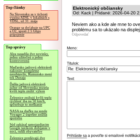
Top články
Elektronický občiansky
Od: Kack | Pridané: 2026-04-20 2
Na Slovensku sa v tichosti
vypína ADSL v lokalitách s
VDSL, už 31. mája
Neviem ako a kde ale mne to over
Orange sa doťahuje na UPC
problému sa to ukázalo na disple
a O2, spustí 2.5 Gbps
Odpovedať
pripojenie
Top správy
Meno:
Alza nasadila dve novinky,
jednu užitočnú a jednu
kontroverznú
Titulok:
Maďarsko jadrovú elektráreň
nakoniec kompletne
neodstavilo, Rumunsko mení
tok Dunaja
Text:
Ďalšia jadrová elektráreň
južne od Slovenska musela
kvôli teplu znížiť výkon
Železnice znižujú kvôli teplu
rýchlosť iba na 50 km/h,
spôsobuje to meškanie
NASA na diaľku na sonde
Voyager 2 úspešne znížila
spotrebu
Súd zakázal samojazdiacim
Google taxíkom dobíjanie v
noci, rušili obyvateľov
Prihláste sa
a povoľte si emailové notifiká
Železnice predávajú dve