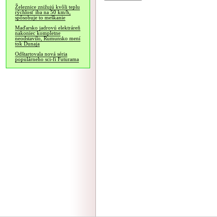
Železnice znižujú kvôli teplu
rýchlosť iba na 50 km/h,
spôsobuje to meškanie
Maďarsko jadrovú elektráreň
nakoniec kompletne
neodstavilo, Rumunsko mení
tok Dunaja
Odštartovala nová séria
populárneho sci-fi Futurama