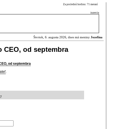
Za poslednú hodinu: 71 meraní
inzercia
Štvrtok, 6. augusta 2026, dnes má meniny
Jozefína
o CEO, od septembra
CEO, od septembra
ateľ
.
37