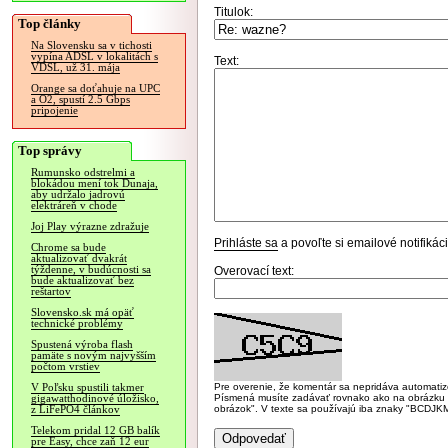
Titulok:
Top články
Na Slovensku sa v tichosti
vypína ADSL v lokalitách s
Text:
VDSL, už 31. mája
Orange sa doťahuje na UPC
a O2, spustí 2.5 Gbps
pripojenie
Top správy
Rumunsko odstrelmi a
blokádou mení tok Dunaja,
aby udržalo jadrovú
elektráreň v chode
Joj Play výrazne zdražuje
Prihláste sa
a povoľte si emailové notifiká
Chrome sa bude
aktualizovať dvakrát
týždenne, v budúcnosti sa
Overovací text:
bude aktualizovať bez
reštartov
Slovensko.sk má opäť
technické problémy
Spustená výroba flash
pamäte s novým najvyšším
počtom vrstiev
Pre overenie, že komentár sa nepridáva automatizov
V Poľsku spustili takmer
Písmená musíte zadávať rovnako ako na obrázku veľk
gigawatthodinové úložisko,
obrázok". V texte sa používajú iba znaky "BC
z LiFePO4 článkov
Telekom pridal 12 GB balík
pre Easy, chce zaň 12 eur