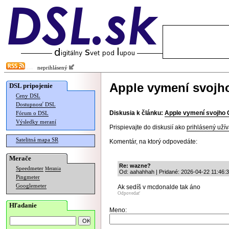
neprihlásený
Apple vymení svojh
DSL pripojenie
Ceny DSL
Dostupnosť DSL
Diskusia k článku:
Apple vymení svojho 
Fórum o DSL
Výsledky meraní
Prispievajte do diskusií ako
prihlásený užív
Satelitná mapa SR
Komentár, na ktorý odpovedáte:
Merače
Re: wazne?
Speedmeter
Merania
Od: aahahhah | Pridané: 2026-04-22 11:46:
Pingmeter
Googlemeter
Ak sedíš v mcdonalde tak áno
Odpovedať
Hľadanie
Meno: