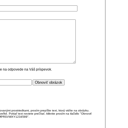
cie na odpovede na Váš príspevok.
anými prostriedkami, prosím prepíšte text, ktorý vidíte na obrázku.
é. Pokiaľ text neviete prečítať, kliknite prosím na tlačidlo "Obnoviť
DJKMPRSVWXY1234589".