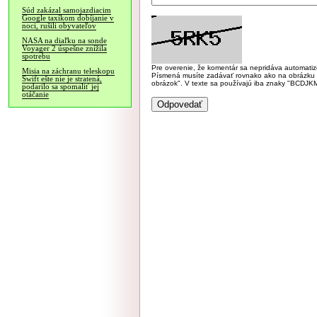
Súd zakázal samojazdiacim
Google taxíkom dobíjanie v
noci, rušili obyvateľov
NASA na diaľku na sonde
Voyager 2 úspešne znížila
spotrebu
Pre overenie, že komentár sa nepridáva automatizov
Misia na záchranu teleskopu
Písmená musíte zadávať rovnako ako na obrázku veľk
Swift ešte nie je stratená,
obrázok". V texte sa používajú iba znaky "BC
podarilo sa spomaliť jej
otáčanie