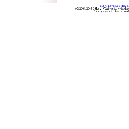
NÁVŠTEVNOSŤ
|
INZE
(C) 2004, 2005 DSL.sk | Všetky práva vyhradené
Všetky uvedené informácie sú b