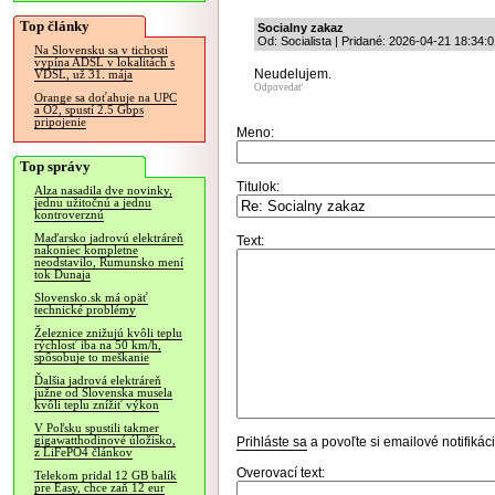
Top články
Socialny zakaz
Od: Socialista | Pridané: 2026-04-21 18:34:
Na Slovensku sa v tichosti
vypína ADSL v lokalitách s
Neudelujem.
VDSL, už 31. mája
Odpovedať
Orange sa doťahuje na UPC
a O2, spustí 2.5 Gbps
pripojenie
Meno:
Top správy
Titulok:
Alza nasadila dve novinky,
jednu užitočnú a jednu
kontroverznú
Maďarsko jadrovú elektráreň
Text:
nakoniec kompletne
neodstavilo, Rumunsko mení
tok Dunaja
Slovensko.sk má opäť
technické problémy
Železnice znižujú kvôli teplu
rýchlosť iba na 50 km/h,
spôsobuje to meškanie
Ďalšia jadrová elektráreň
južne od Slovenska musela
kvôli teplu znížiť výkon
V Poľsku spustili takmer
gigawatthodinové úložisko,
Prihláste sa
a povoľte si emailové notifiká
z LiFePO4 článkov
Overovací text:
Telekom pridal 12 GB balík
pre Easy, chce zaň 12 eur