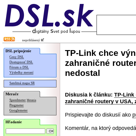
neprihlásený
TP-Link chce výn
DSL pripojenie
Ceny DSL
zahraničné router
Dostupnosť DSL
Fórum o DSL
nedostal
Výsledky meraní
Satelitná mapa SR
Diskusia k článku:
TP-Link
Merače
zahraničné routery v USA, z
Speedmeter
Merania
Pingmeter
Googlemeter
Prispievajte do diskusií ako
p
Hľadanie
Komentár, na ktorý odpovedá