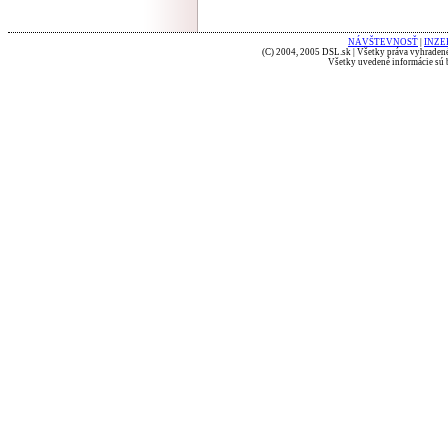
NÁVŠTEVNOSŤ
|
INZE
(C) 2004, 2005 DSL.sk | Všetky práva vyhradené
Všetky uvedené informácie sú b