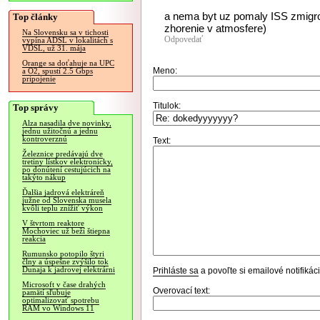
a nema byt uz pomaly ISS zmigr
Top články
zhorenie v atmosfere)
Na Slovensku sa v tichosti
Odpovedať
vypína ADSL v lokalitách s
VDSL, už 31. mája
Orange sa doťahuje na UPC
Meno:
a O2, spustí 2.5 Gbps
pripojenie
Titulok:
Top správy
Alza nasadila dve novinky,
jednu užitočnú a jednu
kontroverznú
Text:
Železnice predávajú dve
tretiny lístkov elektronicky,
po donútení cestujúcich na
takýto nákup
Ďalšia jadrová elektráreň
južne od Slovenska musela
kvôli teplu znížiť výkon
V štvrtom reaktore
Mochoviec už beží štiepna
reakcia
Rumunsko potopilo štyri
člny a úspešne zvýšilo tok
Dunaja k jadrovej elektrárni
Prihláste sa
a povoľte si emailové notifiká
Microsoft v čase drahých
Overovací text:
pamätí sľubuje
optimalizovať spotrebu
RAM vo Windows 11