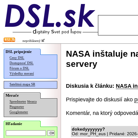
neprihlásený
NASA inštaluje n
DSL pripojenie
Ceny DSL
servery
Dostupnosť DSL
Fórum o DSL
Výsledky meraní
Satelitná mapa SR
Diskusia k článku:
NASA in
Merače
Prispievajte do diskusií ako
p
Speedmeter
Merania
Pingmeter
Komentár, na ktorý odpovedá
Googlemeter
Hľadanie
dokedyyyyyyy?
Od: mor_PH_eus | Pridané: 2026