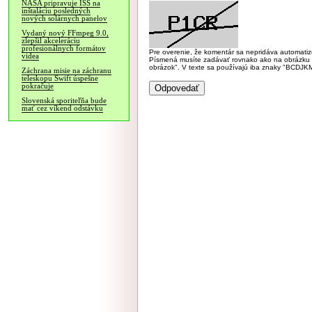
NASA pripravuje ISS na
inštaláciu posledných
nových solárnych panelov
Vydaný nový FFmpeg 9.0,
zlepšil akceleráciu
profesionálnych formátov
Pre overenie, že komentár sa nepridáva automatizov
videa
Písmená musíte zadávať rovnako ako na obrázku veľk
obrázok". V texte sa používajú iba znaky "BC
Záchrana misie na záchranu
teleskopu Swift úspešne
pokračuje
Slovenská sporiteľňa bude
mať cez víkend odstávku