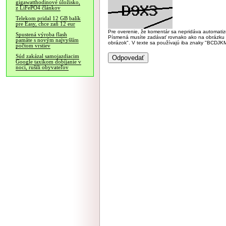
gigawatthodinové úložisko,
z LiFePO4 článkov
Telekom pridal 12 GB balík
pre Easy, chce zaň 12 eur
Pre overenie, že komentár sa nepridáva automatizov
Spustená výroba flash
Písmená musíte zadávať rovnako ako na obrázku veľk
pamäte s novým najvyšším
obrázok". V texte sa používajú iba znaky "BC
počtom vrstiev
Súd zakázal samojazdiacim
Google taxíkom dobíjanie v
noci, rušili obyvateľov