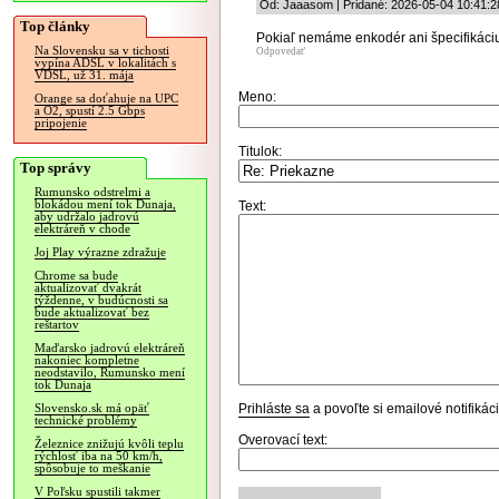
Od: Jaaasom | Pridané: 2026-05-04 10:41:2
Top články
Pokiaľ nemáme enkodér ani špecifikáciu
Na Slovensku sa v tichosti
Odpovedať
vypína ADSL v lokalitách s
VDSL, už 31. mája
Meno:
Orange sa doťahuje na UPC
a O2, spustí 2.5 Gbps
pripojenie
Titulok:
Top správy
Rumunsko odstrelmi a
blokádou mení tok Dunaja,
Text:
aby udržalo jadrovú
elektráreň v chode
Joj Play výrazne zdražuje
Chrome sa bude
aktualizovať dvakrát
týždenne, v budúcnosti sa
bude aktualizovať bez
reštartov
Maďarsko jadrovú elektráreň
nakoniec kompletne
neodstavilo, Rumunsko mení
tok Dunaja
Prihláste sa
a povoľte si emailové notifiká
Slovensko.sk má opäť
technické problémy
Overovací text:
Železnice znižujú kvôli teplu
rýchlosť iba na 50 km/h,
spôsobuje to meškanie
V Poľsku spustili takmer