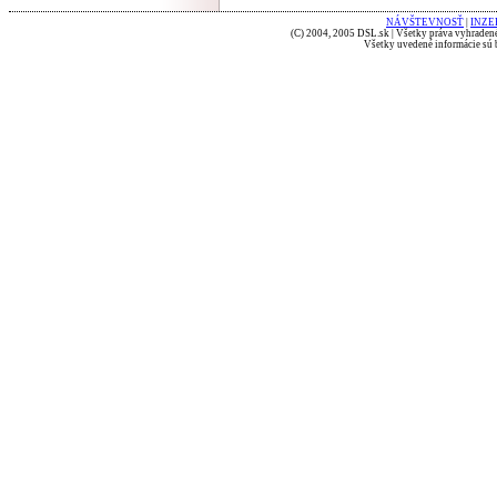
NÁVŠTEVNOSŤ
|
INZE
(C) 2004, 2005 DSL.sk | Všetky práva vyhradené
Všetky uvedené informácie sú b