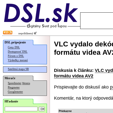
neprihlásený
VLC vydalo dekó
DSL pripojenie
Ceny DSL
formátu videa AV
Dostupnosť DSL
Fórum o DSL
Výsledky meraní
Satelitná mapa SR
Diskusia k článku:
VLC vyd
formátu videa AV2
Merače
Speedmeter
Merania
Prispievajte do diskusií ako
p
Pingmeter
Googlemeter
Komentár, na ktorý odpovedá
Hľadanie
Priekazne