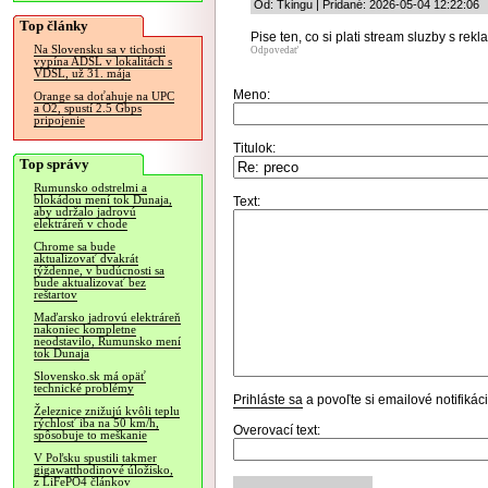
Od: Tkingu | Pridané: 2026-05-04 12:22:06
Top články
Pise ten, co si plati stream sluzby s r
Na Slovensku sa v tichosti
Odpovedať
vypína ADSL v lokalitách s
VDSL, už 31. mája
Meno:
Orange sa doťahuje na UPC
a O2, spustí 2.5 Gbps
pripojenie
Titulok:
Top správy
Rumunsko odstrelmi a
blokádou mení tok Dunaja,
Text:
aby udržalo jadrovú
elektráreň v chode
Chrome sa bude
aktualizovať dvakrát
týždenne, v budúcnosti sa
bude aktualizovať bez
reštartov
Maďarsko jadrovú elektráreň
nakoniec kompletne
neodstavilo, Rumunsko mení
tok Dunaja
Slovensko.sk má opäť
technické problémy
Prihláste sa
a povoľte si emailové notifiká
Železnice znižujú kvôli teplu
rýchlosť iba na 50 km/h,
Overovací text:
spôsobuje to meškanie
V Poľsku spustili takmer
gigawatthodinové úložisko,
z LiFePO4 článkov