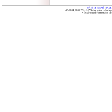
NÁVŠTEVNOSŤ
|
INZE
(C) 2004, 2005 DSL.sk | Všetky práva vyhradené
Všetky uvedené informácie sú b