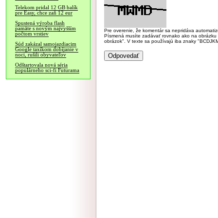
Telekom pridal 12 GB balík
pre Easy, chce zaň 12 eur
Spustená výroba flash
pamäte s novým najvyšším
Pre overenie, že komentár sa nepridáva automatizov
počtom vrstiev
Písmená musíte zadávať rovnako ako na obrázku veľk
obrázok". V texte sa používajú iba znaky "BC
Súd zakázal samojazdiacim
Google taxíkom dobíjanie v
noci, rušili obyvateľov
Odštartovala nová séria
populárneho sci-fi Futurama