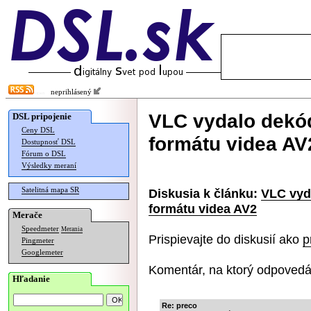
neprihlásený
VLC vydalo dekó
DSL pripojenie
Ceny DSL
formátu videa AV
Dostupnosť DSL
Fórum o DSL
Výsledky meraní
Satelitná mapa SR
Diskusia k článku:
VLC vyd
formátu videa AV2
Merače
Speedmeter
Merania
Prispievajte do diskusií ako
p
Pingmeter
Googlemeter
Komentár, na ktorý odpovedá
Hľadanie
Re: preco