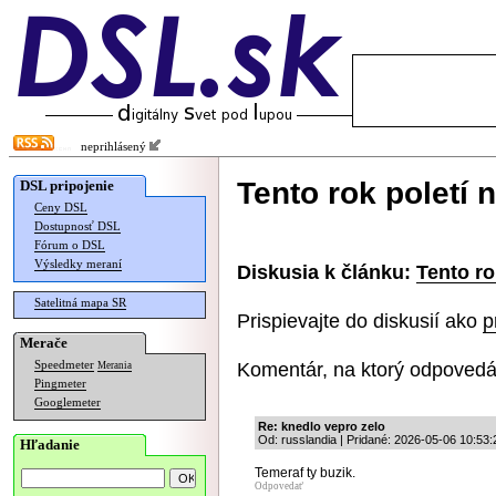
neprihlásený
Tento rok poletí 
DSL pripojenie
Ceny DSL
Dostupnosť DSL
Fórum o DSL
Výsledky meraní
Diskusia k článku:
Tento ro
Satelitná mapa SR
Prispievajte do diskusií ako
p
Merače
Komentár, na ktorý odpovedá
Speedmeter
Merania
Pingmeter
Googlemeter
Re: knedlo vepro zelo
Od: russlandia | Pridané: 2026-05-06 10:53:
Hľadanie
Temeraf ty buzik.
Odpovedať