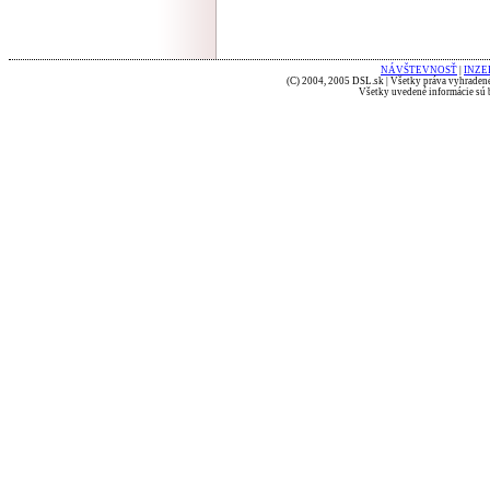
NÁVŠTEVNOSŤ
|
INZE
(C) 2004, 2005 DSL.sk | Všetky práva vyhradené
Všetky uvedené informácie sú b