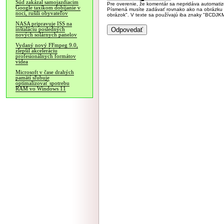
Súd zakázal samojazdiacim
Pre overenie, že komentár sa nepridáva automatizov
Google taxíkom dobíjanie v
Písmená musíte zadávať rovnako ako na obrázku veľk
noci, rušili obyvateľov
obrázok". V texte sa používajú iba znaky "BC
NASA pripravuje ISS na
inštaláciu posledných
nových solárnych panelov
Vydaný nový FFmpeg 9.0,
zlepšil akceleráciu
profesionálnych formátov
videa
Microsoft v čase drahých
pamätí sľubuje
optimalizovať spotrebu
RAM vo Windows 11