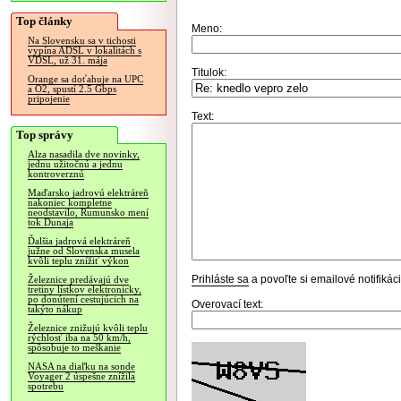
Top články
Meno:
Na Slovensku sa v tichosti
vypína ADSL v lokalitách s
VDSL, už 31. mája
Titulok:
Orange sa doťahuje na UPC
a O2, spustí 2.5 Gbps
pripojenie
Text:
Top správy
Alza nasadila dve novinky,
jednu užitočnú a jednu
kontroverznú
Maďarsko jadrovú elektráreň
nakoniec kompletne
neodstavilo, Rumunsko mení
tok Dunaja
Ďalšia jadrová elektráreň
južne od Slovenska musela
kvôli teplu znížiť výkon
Prihláste sa
a povoľte si emailové notifiká
Železnice predávajú dve
tretiny lístkov elektronicky,
po donútení cestujúcich na
Overovací text:
takýto nákup
Železnice znižujú kvôli teplu
rýchlosť iba na 50 km/h,
spôsobuje to meškanie
NASA na diaľku na sonde
Voyager 2 úspešne znížila
spotrebu