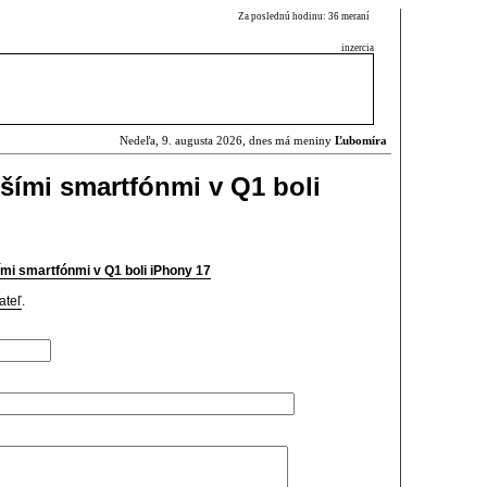
Za poslednú hodinu: 36 meraní
inzercia
Nedeľa, 9. augusta 2026, dnes má meniny
Ľubomíra
šími smartfónmi v Q1 boli
mi smartfónmi v Q1 boli iPhony 17
ateľ
.