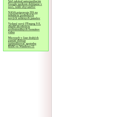
Súd zakázal samojazdiacim
Google taxíkom dobíjanie v
noci, rušili obyvateľov
NASA pripravuje ISS na
inštaláciu posledných
nových solárnych panelov
Vydaný nový FFmpeg 9.0,
zlepšil akceleráciu
profesionálnych formátov
videa
Microsoft v čase drahých
pamätí sľubuje
optimalizovať spotrebu
RAM vo Windows 11