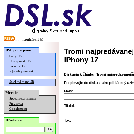
neprihlásený
Tromi najpredávanej
DSL pripojenie
Ceny DSL
iPhony 17
Dostupnosť DSL
Fórum o DSL
Výsledky meraní
Diskusia k článku:
Tromi najpredávanejší
Satelitná mapa SR
Prispievajte do diskusií ako
prihlásený užív
Meno:
Merače
Speedmeter
Merania
Pingmeter
Titulok:
Googlemeter
Hľadanie
Text: