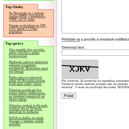
Top články
Na Slovensku sa v tichosti
vypína ADSL v lokalitách s
VDSL, už 31. mája
Orange sa doťahuje na UPC
a O2, spustí 2.5 Gbps
pripojenie
Prihláste sa
a povoľte si emailové notifiká
Top správy
Overovací text:
Alza nasadila dve novinky,
jednu užitočnú a jednu
kontroverznú
Maďarsko jadrovú elektráreň
nakoniec kompletne
neodstavilo, Rumunsko mení
tok Dunaja
Ďalšia jadrová elektráreň
južne od Slovenska musela
Pre overenie, že komentár sa nepridáva automatizov
kvôli teplu znížiť výkon
Písmená musíte zadávať rovnako ako na obrázku veľk
obrázok". V texte sa používajú iba znaky "BC
Železnice predávajú dve
tretiny lístkov elektronicky,
po donútení cestujúcich na
takýto nákup
Železnice znižujú kvôli teplu
rýchlosť iba na 50 km/h,
spôsobuje to meškanie
NASA na diaľku na sonde
Voyager 2 úspešne znížila
spotrebu