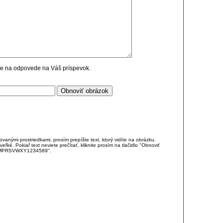
cie na odpovede na Váš príspevok.
anými prostriedkami, prosím prepíšte text, ktorý vidíte na obrázku.
é. Pokiaľ text neviete prečítať, kliknite prosím na tlačidlo "Obnoviť
DJKMPRSVWXY1234589".