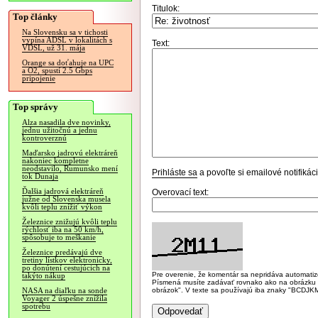
Titulok:
Top články
Na Slovensku sa v tichosti
vypína ADSL v lokalitách s
Text:
VDSL, už 31. mája
Orange sa doťahuje na UPC
a O2, spustí 2.5 Gbps
pripojenie
Top správy
Alza nasadila dve novinky,
jednu užitočnú a jednu
kontroverznú
Maďarsko jadrovú elektráreň
nakoniec kompletne
neodstavilo, Rumunsko mení
Prihláste sa
a povoľte si emailové notifiká
tok Dunaja
Ďalšia jadrová elektráreň
Overovací text:
južne od Slovenska musela
kvôli teplu znížiť výkon
Železnice znižujú kvôli teplu
rýchlosť iba na 50 km/h,
spôsobuje to meškanie
Železnice predávajú dve
tretiny lístkov elektronicky,
po donútení cestujúcich na
Pre overenie, že komentár sa nepridáva automatizov
takýto nákup
Písmená musíte zadávať rovnako ako na obrázku veľk
obrázok". V texte sa používajú iba znaky "BC
NASA na diaľku na sonde
Voyager 2 úspešne znížila
spotrebu