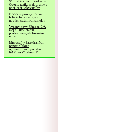
Súd zakázal samojazdiacim
Google taxíkom dobíjanie v
noci, rušili obyvateľov
NASA pripravuje ISS na
inštaláciu posledných
nových solárnych panelov
Vydaný nový FFmpeg 9.0,
zlepšil akceleráciu
profesionálnych formátov
videa
Microsoft v čase drahých
pamätí sľubuje
optimalizovať spotrebu
RAM vo Windows 11