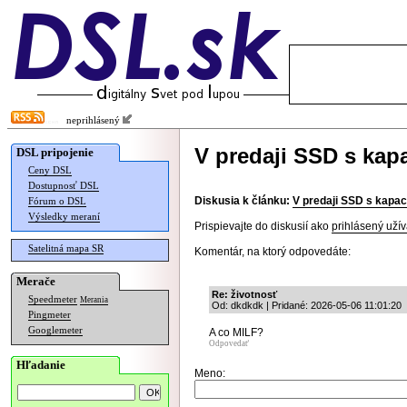
neprihlásený
V predaji SSD s kap
DSL pripojenie
Ceny DSL
Dostupnosť DSL
Diskusia k článku:
V predaji SSD s kapac
Fórum o DSL
Výsledky meraní
Prispievajte do diskusií ako
prihlásený užív
Satelitná mapa SR
Komentár, na ktorý odpovedáte:
Merače
Re: životnosť
Speedmeter
Merania
Od: dkdkdk | Pridané: 2026-05-06 11:01:20
Pingmeter
Googlemeter
A co MILF?
Odpovedať
Hľadanie
Meno: