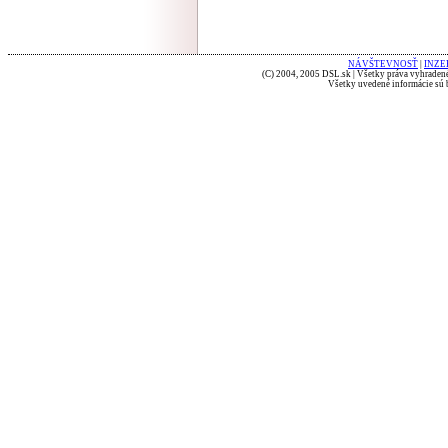
NÁVŠTEVNOSŤ
|
INZE
(C) 2004, 2005 DSL.sk | Všetky práva vyhradené
Všetky uvedené informácie sú b