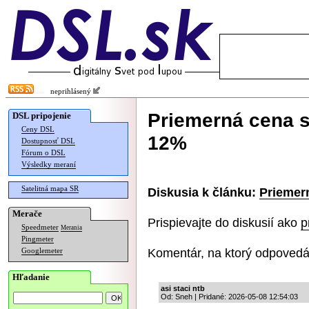
neprihlásený
Priemerná cena s
DSL pripojenie
Ceny DSL
12%
Dostupnosť DSL
Fórum o DSL
Výsledky meraní
Satelitná mapa SR
Diskusia k článku:
Priemer
Merače
Prispievajte do diskusií ako
p
Speedmeter
Merania
Pingmeter
Komentár, na ktorý odpovedá
Googlemeter
Hľadanie
asi staci ntb
Od: Sneh | Pridané: 2026-05-08 12:54:03