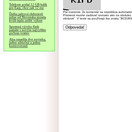
Telekom pridal 12 GB balík
pre Easy, chce zaň 12 eur
Pre overenie, že komentár sa nepridáva automatizov
Ďalšia jadrová elektráreň
Písmená musíte zadávať rovnako ako na obrázku veľk
južne od Slovenska musela
obrázok". V texte sa používajú iba znaky "BC
kvôli teplu znížiť výkon
Spustená výroba flash
pamäte s novým najvyšším
počtom vrstiev
Alza nasadila dve novinky,
jednu užitočnú a jednu
kontroverznú