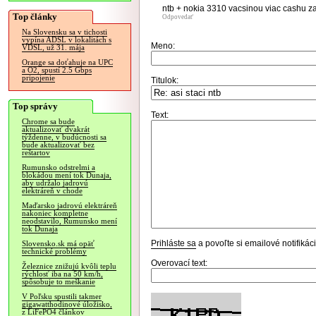
ntb + nokia 3310 vacsinou viac cashu 
Top články
Odpovedať
Na Slovensku sa v tichosti
vypína ADSL v lokalitách s
Meno:
VDSL, už 31. mája
Orange sa doťahuje na UPC
a O2, spustí 2.5 Gbps
pripojenie
Titulok:
Top správy
Text:
Chrome sa bude
aktualizovať dvakrát
týždenne, v budúcnosti sa
bude aktualizovať bez
reštartov
Rumunsko odstrelmi a
blokádou mení tok Dunaja,
aby udržalo jadrovú
elektráreň v chode
Maďarsko jadrovú elektráreň
nakoniec kompletne
neodstavilo, Rumunsko mení
tok Dunaja
Prihláste sa
a povoľte si emailové notifiká
Slovensko.sk má opäť
technické problémy
Overovací text:
Železnice znižujú kvôli teplu
rýchlosť iba na 50 km/h,
spôsobuje to meškanie
V Poľsku spustili takmer
gigawatthodinové úložisko,
z LiFePO4 článkov