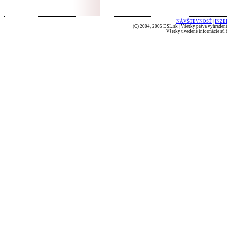
NÁVŠTEVNOSŤ
|
INZE
(C) 2004, 2005 DSL.sk | Všetky práva vyhradené
Všetky uvedené informácie sú b