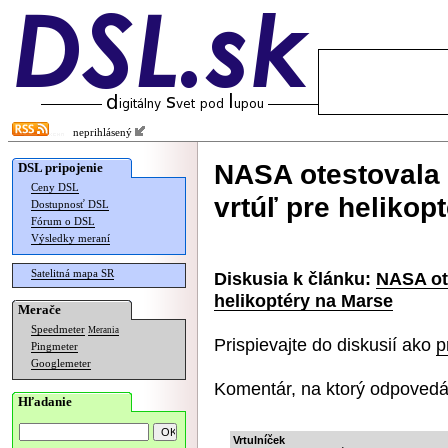
neprihlásený
NASA otestovala
DSL pripojenie
Ceny DSL
vrtúľ pre helikop
Dostupnosť DSL
Fórum o DSL
Výsledky meraní
Satelitná mapa SR
Diskusia k článku:
NASA ot
helikoptéry na Marse
Merače
Speedmeter
Merania
Prispievajte do diskusií ako
p
Pingmeter
Googlemeter
Komentár, na ktorý odpovedá
Hľadanie
Vrtulníček