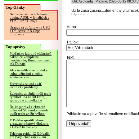
Od: Asdfomfg | Pridané: 2026-05-12 08:38:3
Top články
Už to zasa začína....dementný vrtulníček!
Na Slovensku sa v tichosti
Odpovedať
vypína ADSL v lokalitách s
VDSL, už 31. mája
Meno:
Orange sa doťahuje na UPC
a O2, spustí 2.5 Gbps
pripojenie
Titulok:
Top správy
Maďarsko jadrovú elektráreň
nakoniec kompletne
Text:
neodstavilo, Rumunsko mení
tok Dunaja
Alza nasadila dve novinky,
jednu užitočnú a jednu
kontroverznú
Slovensko.sk má opäť
technické problémy
Železnice znižujú kvôli teplu
rýchlosť iba na 50 km/h,
spôsobuje to meškanie
Ďalšia jadrová elektráreň
južne od Slovenska musela
Prihláste sa
a povoľte si emailové notifiká
kvôli teplu znížiť výkon
V Poľsku spustili takmer
gigawatthodinové úložisko,
z LiFePO4 článkov
Telekom pridal 12 GB balík
pre Easy, chce zaň 12 eur