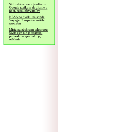
Súd zakázal samojazdiacim
Google taxíkom dobíjanie v
noci, rušili obyvateľov
NASA na diaľku na sonde
Voyager 2 úspešne znížila
spotrebu
Misia na záchranu teleskopu
Swift ešte nie je stratená,
podarilo sa spomaliť jej
otáčanie