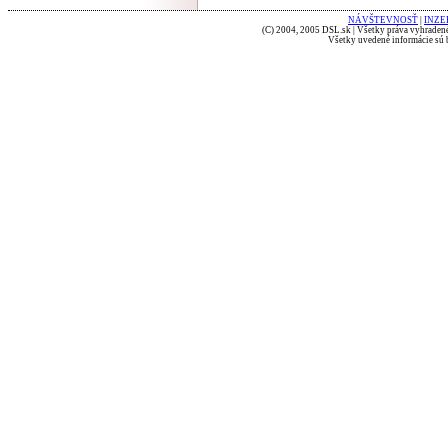
NÁVŠTEVNOSŤ
|
INZE
(C) 2004, 2005 DSL.sk | Všetky práva vyhradené
Všetky uvedené informácie sú b