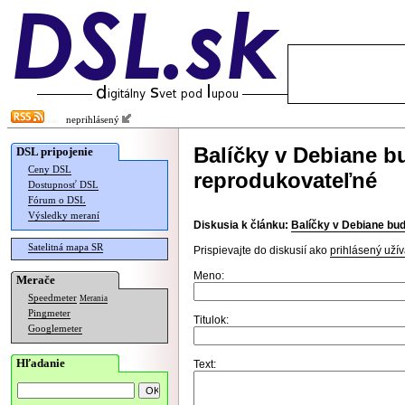
neprihlásený
Balíčky v Debiane b
DSL pripojenie
Ceny DSL
reprodukovateľné
Dostupnosť DSL
Fórum o DSL
Výsledky meraní
Diskusia k článku:
Balíčky v Debiane bu
Satelitná mapa SR
Prispievajte do diskusií ako
prihlásený užív
Meno:
Merače
Speedmeter
Merania
Pingmeter
Titulok:
Googlemeter
Hľadanie
Text: