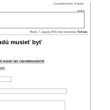
Za poslednú hodinu: 59 meraní
inzercia
Piatok, 7. augusta 2026, dnes má meniny
Štefánia
udú musieť byť
dú musieť byť reprodukovateľné
ateľ
.