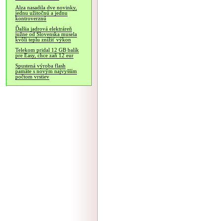
Alza nasadila dve novinky,
jednu užitočnú a jednu
kontroverznú
Ďalšia jadrová elektráreň
južne od Slovenska musela
kvôli teplu znížiť výkon
Telekom pridal 12 GB balík
pre Easy, chce zaň 12 eur
Spustená výroba flash
pamäte s novým najvyšším
počtom vrstiev