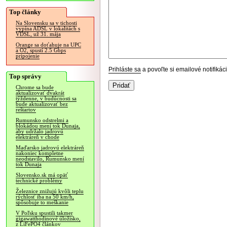
Top články
Na Slovensku sa v tichosti
vypína ADSL v lokalitách s
VDSL, už 31. mája
Orange sa doťahuje na UPC
a O2, spustí 2.5 Gbps
pripojenie
Prihláste sa
a povoľte si emailové notifiká
Top správy
Chrome sa bude
aktualizovať dvakrát
týždenne, v budúcnosti sa
bude aktualizovať bez
reštartov
Rumunsko odstrelmi a
blokádou mení tok Dunaja,
aby udržalo jadrovú
elektráreň v chode
Maďarsko jadrovú elektráreň
nakoniec kompletne
neodstavilo, Rumunsko mení
tok Dunaja
Slovensko.sk má opäť
technické problémy
Železnice znižujú kvôli teplu
rýchlosť iba na 50 km/h,
spôsobuje to meškanie
V Poľsku spustili takmer
gigawatthodinové úložisko,
z LiFePO4 článkov