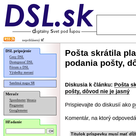
neprihlásený
Pošta skrátila pl
DSL pripojenie
Ceny DSL
podania pošty, dô
Dostupnosť DSL
Fórum o DSL
Výsledky meraní
Satelitná mapa SR
Diskusia k článku:
Pošta sk
pošty, dôvod nie je jasný
Merače
Speedmeter
Merania
Prispievajte do diskusií ako
p
Pingmeter
Googlemeter
Komentár, na ktorý odpovedá
Hľadanie
Titulok príspevku musí mať dĺž