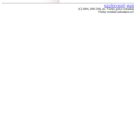
NÁVŠTEVNOSŤ
|
INZE
(C) 2004, 2005 DSL.sk | Všetky práva vyhradené
Všetky uvedené informácie sú b