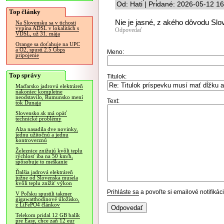
Od: Hati | Pridané: 2026-05-12 16
Top články
Nie je jasné, z akého dôvodu Slo
Na Slovensku sa v tichosti
vypína ADSL v lokalitách s
Odpovedať
VDSL, už 31. mája
Orange sa doťahuje na UPC
a O2, spustí 2.5 Gbps
Meno:
pripojenie
Top správy
Titulok:
Maďarsko jadrovú elektráreň
nakoniec kompletne
neodstavilo, Rumunsko mení
Text:
tok Dunaja
Slovensko.sk má opäť
technické problémy
Alza nasadila dve novinky,
jednu užitočnú a jednu
kontroverznú
Železnice znižujú kvôli teplu
rýchlosť iba na 50 km/h,
spôsobuje to meškanie
Ďalšia jadrová elektráreň
južne od Slovenska musela
kvôli teplu znížiť výkon
Prihláste sa
a povoľte si emailové notifiká
V Poľsku spustili takmer
gigawatthodinové úložisko,
z LiFePO4 článkov
Telekom pridal 12 GB balík
pre Easy, chce zaň 12 eur