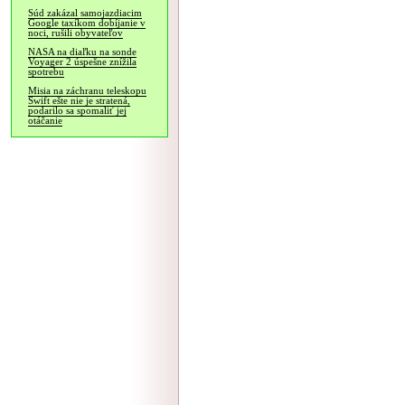
Súd zakázal samojazdiacim
Google taxíkom dobíjanie v
noci, rušili obyvateľov
NASA na diaľku na sonde
Voyager 2 úspešne znížila
spotrebu
Misia na záchranu teleskopu
Swift ešte nie je stratená,
podarilo sa spomaliť jej
otáčanie