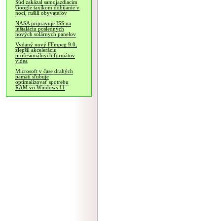
Súd zakázal samojazdiacim
Google taxíkom dobíjanie v
noci, rušili obyvateľov
NASA pripravuje ISS na
inštaláciu posledných
nových solárnych panelov
Vydaný nový FFmpeg 9.0,
zlepšil akceleráciu
profesionálnych formátov
videa
Microsoft v čase drahých
pamätí sľubuje
optimalizovať spotrebu
RAM vo Windows 11