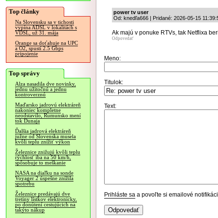
Top články
power tv user
Od: knedľa666 | Pridané: 2026-05-15 11:39:
Na Slovensku sa v tichosti
vypína ADSL v lokalitách s
Ak majú v ponuke RTVs, tak Netflixa ber
VDSL, už 31. mája
Odpovedať
Orange sa doťahuje na UPC
a O2, spustí 2.5 Gbps
pripojenie
Meno:
Top správy
Titulok:
Alza nasadila dve novinky,
jednu užitočnú a jednu
kontroverznú
Maďarsko jadrovú elektráreň
Text:
nakoniec kompletne
neodstavilo, Rumunsko mení
tok Dunaja
Ďalšia jadrová elektráreň
južne od Slovenska musela
kvôli teplu znížiť výkon
Železnice znižujú kvôli teplu
rýchlosť iba na 50 km/h,
spôsobuje to meškanie
NASA na diaľku na sonde
Voyager 2 úspešne znížila
spotrebu
Železnice predávajú dve
Prihláste sa
a povoľte si emailové notifiká
tretiny lístkov elektronicky,
po donútení cestujúcich na
takýto nákup