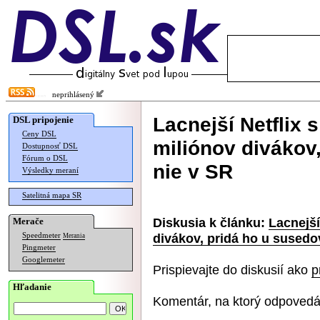
neprihlásený
Lacnejší Netflix 
DSL pripojenie
Ceny DSL
miliónov divákov
Dostupnosť DSL
Fórum o DSL
nie v SR
Výsledky meraní
Satelitná mapa SR
Diskusia k článku:
Lacnejší
Merače
divákov, pridá ho u susedo
Speedmeter
Merania
Pingmeter
Googlemeter
Prispievajte do diskusií ako
p
Hľadanie
Komentár, na ktorý odpovedá