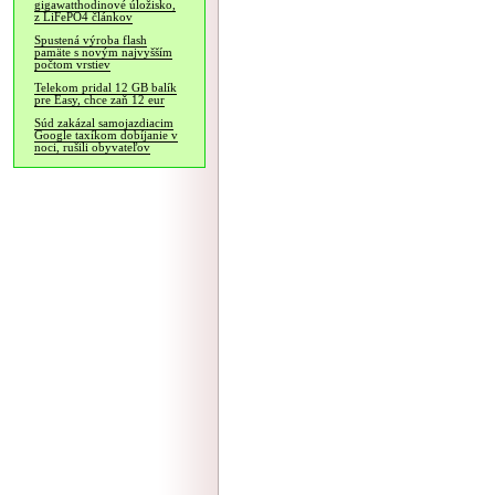
gigawatthodinové úložisko,
z LiFePO4 článkov
Spustená výroba flash
pamäte s novým najvyšším
počtom vrstiev
Telekom pridal 12 GB balík
pre Easy, chce zaň 12 eur
Súd zakázal samojazdiacim
Google taxíkom dobíjanie v
noci, rušili obyvateľov