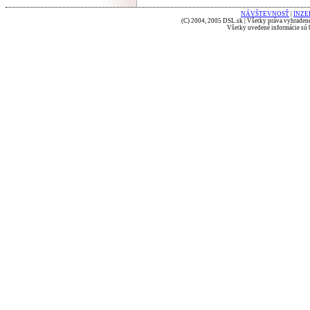
NÁVŠTEVNOSŤ
|
INZE
(C) 2004, 2005 DSL.sk | Všetky práva vyhradené
Všetky uvedené informácie sú b