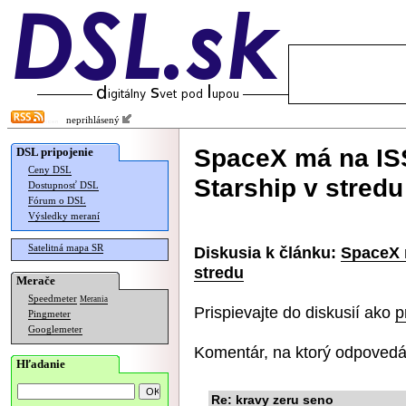
neprihlásený
SpaceX má na ISS
DSL pripojenie
Ceny DSL
Starship v stredu
Dostupnosť DSL
Fórum o DSL
Výsledky meraní
Satelitná mapa SR
Diskusia k článku:
SpaceX m
stredu
Merače
Speedmeter
Merania
Prispievajte do diskusií ako
p
Pingmeter
Googlemeter
Komentár, na ktorý odpovedá
Hľadanie
Re: kravy zeru seno