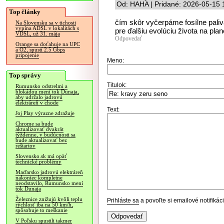
Od: HAHA | Pridané: 2026-05-15 
Top články
čím skôr vyčerpáme fosílne pali
Na Slovensku sa v tichosti
vypína ADSL v lokalitách s
pre ďalšiu evolúciu života na plan
VDSL, už 31. mája
Odpovedať
Orange sa doťahuje na UPC
a O2, spustí 2.5 Gbps
pripojenie
Meno:
Top správy
Titulok:
Rumunsko odstrelmi a
blokádou mení tok Dunaja,
aby udržalo jadrovú
elektráreň v chode
Text:
Joj Play výrazne zdražuje
Chrome sa bude
aktualizovať dvakrát
týždenne, v budúcnosti sa
bude aktualizovať bez
reštartov
Slovensko.sk má opäť
technické problémy
Maďarsko jadrovú elektráreň
nakoniec kompletne
neodstavilo, Rumunsko mení
tok Dunaja
Železnice znižujú kvôli teplu
Prihláste sa
a povoľte si emailové notifiká
rýchlosť iba na 50 km/h,
spôsobuje to meškanie
V Poľsku spustili takmer