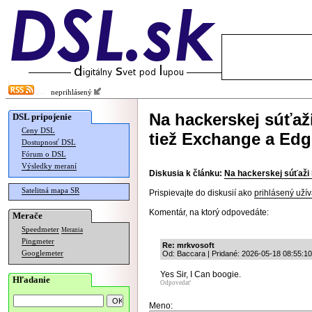
neprihlásený
Na hackerskej súťaži
DSL pripojenie
Ceny DSL
tiež Exchange a Edg
Dostupnosť DSL
Fórum o DSL
Výsledky meraní
Diskusia k článku:
Na hackerskej súťaži 
Satelitná mapa SR
Prispievajte do diskusií ako
prihlásený užív
Komentár, na ktorý odpovedáte:
Merače
Speedmeter
Merania
Pingmeter
Re: mrkvosoft
Googlemeter
Od: Baccara | Pridané: 2026-05-18 08:55:10
Yes Sir, I Can boogie.
Hľadanie
Odpovedať
Meno: