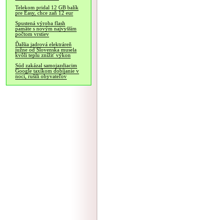
Telekom pridal 12 GB balík
pre Easy, chce zaň 12 eur
Spustená výroba flash
pamäte s novým najvyšším
počtom vrstiev
Ďalšia jadrová elektráreň
južne od Slovenska musela
kvôli teplu znížiť výkon
Súd zakázal samojazdiacim
Google taxíkom dobíjanie v
noci, rušili obyvateľov