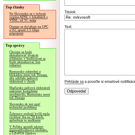
Top články
Titulok:
Na Slovensku sa v tichosti
vypína ADSL v lokalitách s
VDSL, už 31. mája
Text:
Orange sa doťahuje na UPC
a O2, spustí 2.5 Gbps
pripojenie
Top správy
Chrome sa bude
aktualizovať dvakrát
týždenne, v budúcnosti sa
bude aktualizovať bez
reštartov
Rumunsko odstrelmi a
blokádou mení tok Dunaja,
aby udržalo jadrovú
Prihláste sa
a povoľte si emailové notifiká
elektráreň v chode
Maďarsko jadrovú elektráreň
nakoniec kompletne
neodstavilo, Rumunsko mení
tok Dunaja
Slovensko.sk má opäť
technické problémy
Železnice znižujú kvôli teplu
rýchlosť iba na 50 km/h,
spôsobuje to meškanie
V Poľsku spustili takmer
gigawatthodinové úložisko,
z LiFePO4 článkov