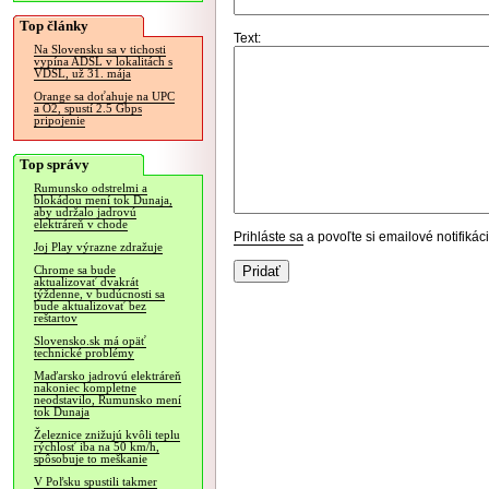
Top články
Text:
Na Slovensku sa v tichosti
vypína ADSL v lokalitách s
VDSL, už 31. mája
Orange sa doťahuje na UPC
a O2, spustí 2.5 Gbps
pripojenie
Top správy
Rumunsko odstrelmi a
blokádou mení tok Dunaja,
aby udržalo jadrovú
elektráreň v chode
Prihláste sa
a povoľte si emailové notifiká
Joj Play výrazne zdražuje
Chrome sa bude
aktualizovať dvakrát
týždenne, v budúcnosti sa
bude aktualizovať bez
reštartov
Slovensko.sk má opäť
technické problémy
Maďarsko jadrovú elektráreň
nakoniec kompletne
neodstavilo, Rumunsko mení
tok Dunaja
Železnice znižujú kvôli teplu
rýchlosť iba na 50 km/h,
spôsobuje to meškanie
V Poľsku spustili takmer