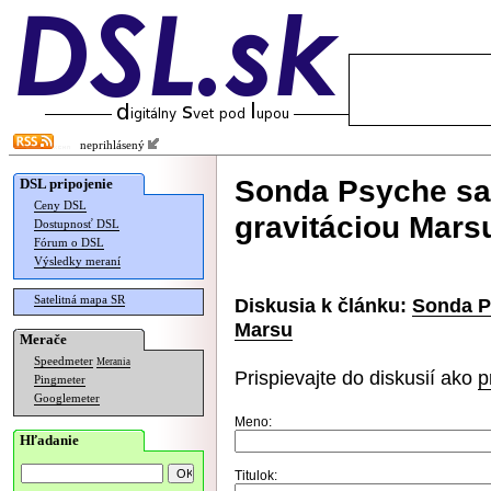
neprihlásený
Sonda Psyche sa 
DSL pripojenie
Ceny DSL
gravitáciou Mars
Dostupnosť DSL
Fórum o DSL
Výsledky meraní
Satelitná mapa SR
Diskusia k článku:
Sonda P
Marsu
Merače
Speedmeter
Merania
Prispievajte do diskusií ako
p
Pingmeter
Googlemeter
Meno:
Hľadanie
Titulok: