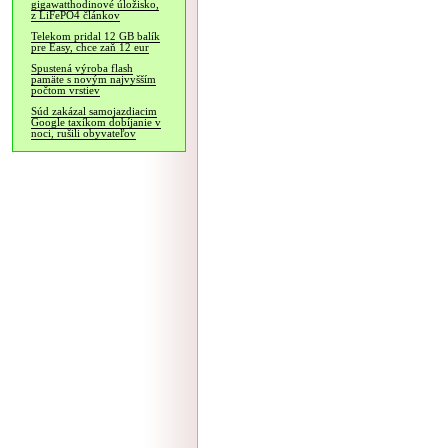
gigawatthodinové úložisko,
z LiFePO4 článkov
Telekom pridal 12 GB balík
pre Easy, chce zaň 12 eur
Spustená výroba flash
pamäte s novým najvyšším
počtom vrstiev
Súd zakázal samojazdiacim
Google taxíkom dobíjanie v
noci, rušili obyvateľov