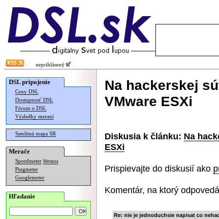
neprihlásený
Na hackerskej súťa
DSL pripojenie
Ceny DSL
VMware ESXi
Dostupnosť DSL
Fórum o DSL
Výsledky meraní
Satelitná mapa SR
Diskusia k článku:
Na hacke
ESXi
Merače
Speedmeter
Merania
Prispievajte do diskusií ako
p
Pingmeter
Googlemeter
Komentár, na ktorý odpovedá
Hľadanie
Re: nie je jednoduchsie napisat co nehac