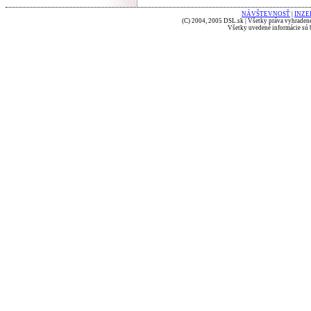
NÁVŠTEVNOSŤ
|
INZE
(C) 2004, 2005 DSL.sk | Všetky práva vyhradené
Všetky uvedené informácie sú b