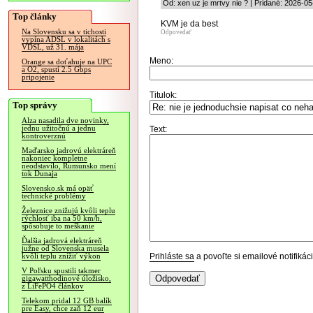
Od: xen uz je mrtvy nie ? | Pridané: 2026-0
Top články
KVM je da best
Na Slovensku sa v tichosti
Odpovedať
vypína ADSL v lokalitách s
VDSL, už 31. mája
Meno:
Orange sa doťahuje na UPC
a O2, spustí 2.5 Gbps
pripojenie
Titulok:
Top správy
Alza nasadila dve novinky,
jednu užitočnú a jednu
Text:
kontroverznú
Maďarsko jadrovú elektráreň
nakoniec kompletne
neodstavilo, Rumunsko mení
tok Dunaja
Slovensko.sk má opäť
technické problémy
Železnice znižujú kvôli teplu
rýchlosť iba na 50 km/h,
spôsobuje to meškanie
Ďalšia jadrová elektráreň
južne od Slovenska musela
Prihláste sa
a povoľte si emailové notifiká
kvôli teplu znížiť výkon
V Poľsku spustili takmer
gigawatthodinové úložisko,
z LiFePO4 článkov
Telekom pridal 12 GB balík
pre Easy, chce zaň 12 eur