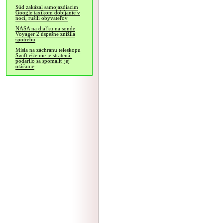
Súd zakázal samojazdiacim
Google taxíkom dobíjanie v
noci, rušili obyvateľov
NASA na diaľku na sonde
Voyager 2 úspešne znížila
spotrebu
Misia na záchranu teleskopu
Swift ešte nie je stratená,
podarilo sa spomaliť jej
otáčanie