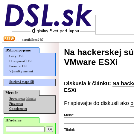
neprihlásený
Na hackerskej súťa
DSL pripojenie
Ceny DSL
VMware ESXi
Dostupnosť DSL
Fórum o DSL
Výsledky meraní
Satelitná mapa SR
Diskusia k článku:
Na hacke
ESXi
Merače
Speedmeter
Merania
Prispievajte do diskusií ako
p
Pingmeter
Googlemeter
Meno:
Hľadanie
Titulok: