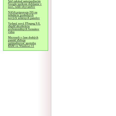
Súd zakázal samojazdiacim
Google taxíkom dobíjanie v
noci, rušili obyvateľov
NASA pripravuje ISS na
inštaláciu posledných
nových solárnych panelov
Vydaný nový FFmpeg 9.0,
zlepšil akceleráciu
profesionálnych formátov
videa
Microsoft v čase drahých
pamätí sľubuje
optimalizovať spotrebu
RAM vo Windows 11