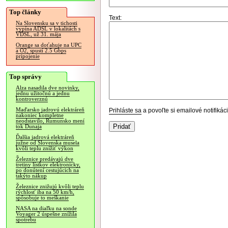
Top články
Text:
Na Slovensku sa v tichosti
vypína ADSL v lokalitách s
VDSL, už 31. mája
Orange sa doťahuje na UPC
a O2, spustí 2.5 Gbps
pripojenie
Top správy
Alza nasadila dve novinky,
jednu užitočnú a jednu
kontroverznú
Maďarsko jadrovú elektráreň
Prihláste sa
a povoľte si emailové notifiká
nakoniec kompletne
neodstavilo, Rumunsko mení
tok Dunaja
Ďalšia jadrová elektráreň
južne od Slovenska musela
kvôli teplu znížiť výkon
Železnice predávajú dve
tretiny lístkov elektronicky,
po donútení cestujúcich na
takýto nákup
Železnice znižujú kvôli teplu
rýchlosť iba na 50 km/h,
spôsobuje to meškanie
NASA na diaľku na sonde
Voyager 2 úspešne znížila
spotrebu