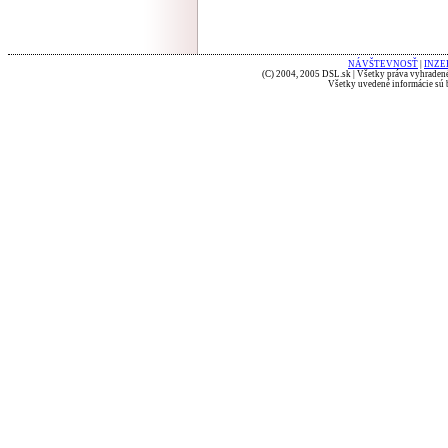
NÁVŠTEVNOSŤ
|
INZE
(C) 2004, 2005 DSL.sk | Všetky práva vyhradené
Všetky uvedené informácie sú b